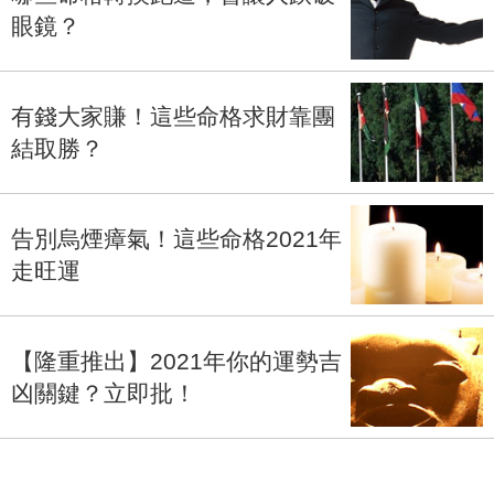
眼鏡？
有錢大家賺！這些命格求財靠團
結取勝？
告別烏煙瘴氣！這些命格2021年
走旺運
【隆重推出】2021年你的運勢吉
凶關鍵？立即批！