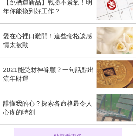
【跳槽運新品】戰勝不景氣！明
年你能換到好工作？
愛在心裡口難開！這些命格談感
情太被動
2021能受財神眷顧？一句話點出
流年財運
誰懂我的心？探索各命格最令人
心疼的時刻