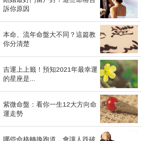
訴你原因
本命、流年命盤大不同？這篇教
你分清楚
吉運上上籤！預知2021年最幸運
的星座是...
紫微命盤：看你一生12大方向命
運走勢
哪些命格轉換跑道，會讓人跌破