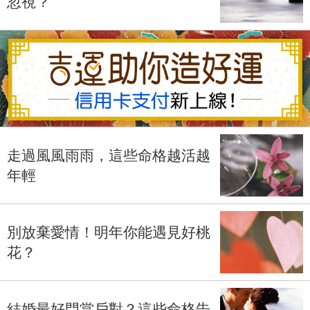
忽視？
走過風風雨雨，這些命格越活越
年輕
別放棄愛情！明年你能遇見好桃
花？
結婚最好門當戶對？這些命格告