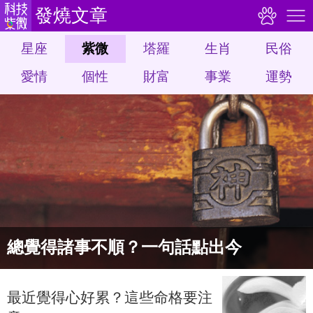
發燒文章
星座
紫微
塔羅
生肖
民俗
愛情
個性
財富
事業
運勢
總覺得諸事不順？一句話點出今
最近覺得心好累？這些命格要注