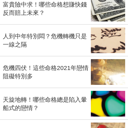
富貴險中求！哪些命格想賺快錢
反而賠上未來？
人到中年特別悶？危機轉機只是
一線之隔
危機四伏！這些命格2021年戀情
阻礙特別多
天旋地轉！哪些命格總是陷入暈
船式的戀情？