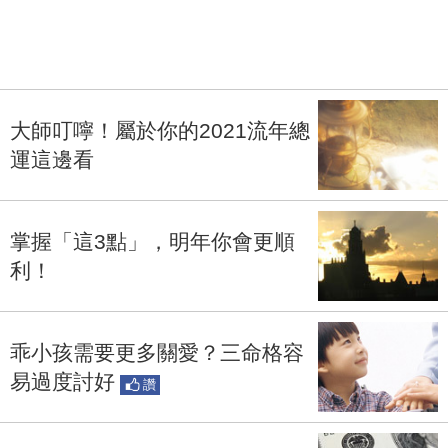
大師叮嚀！屬於你的2021流年總
運這邊看
掌握「這3點」，明年你會更順
利！
乖小孩需要更多關愛？三命格容
易過度討好
讚