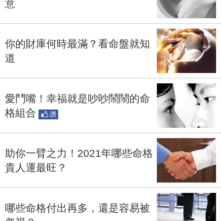
意
你的財庫何時最滿？看命盤就知
道
愛鬥嘴！幸福就是吵吵鬧鬧的命
格組合
讚
助你一臂之力！2021年哪些命格
貴人運最旺？
哪些命格付出再多，還是容易被