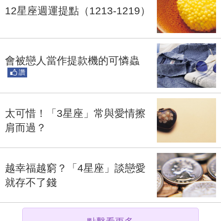
12星座週運提點（1213-1219）
會被戀人當作提款機的可憐蟲
讚
太可惜！「3星座」常與愛情擦
肩而過？
越幸福越窮？「4星座」談戀愛
就存不了錢