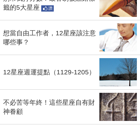
籤的5大星座
讚
想當自由工作者，12星座該注意
哪些事？
12星座週運提點（1129-1205）
不必苦等年終！這些星座自有財
神眷顧