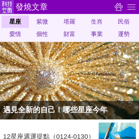
發燒文章
星座
紫微
塔羅
生肖
民俗
愛情
個性
財富
事業
運勢
遇見全新的自己！哪些星座今年
12星座週運提點（0124-0130）