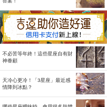
答案！
不必苦等年終！這些星座自有財
神眷顧
天冷心更冷！「3星座」最近感
情降到冰點？
哪些星座曖昧時，會用很多肢體