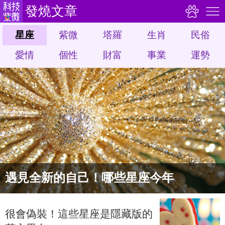
發燒文章
星座
紫微
塔羅
生肖
民俗
愛情
個性
財富
事業
運勢
遇見全新的自己！哪些星座今年
很會偽裝！這些星座是隱藏版的