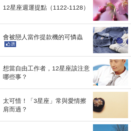
12星座週運提點（1122-1128）
會被戀人當作提款機的可憐蟲
讚
想當自由工作者，12星座該注意
哪些事？
太可惜！「3星座」常與愛情擦
肩而過？