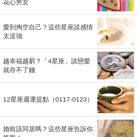
花心男女
愛到掏空自己？這些星座談感情
太逞強
越幸福越窮？「4星座」談戀愛
就存不了錢
12星座週運提點（0117-0123）
婚前該同居嗎？這些星座告訴你