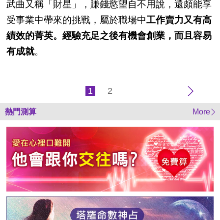
武曲又稱「財星」，賺錢慾望自不用說，還頗能享
受事業中帶來的挑戰，屬於職場中
工作賣力又有高
績效的菁英。經驗充足之後有機會創業，而且容易
有成就
。
1
2
熱門測算
More