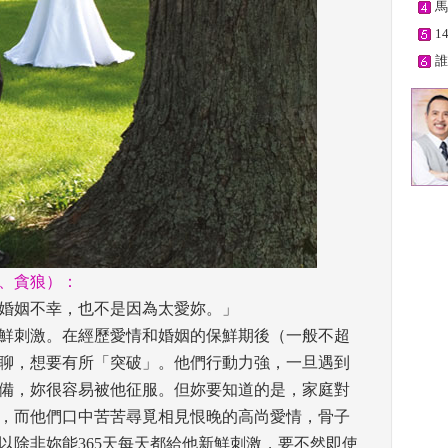
馬
1
誰
、貪狼）： 
婚姻不幸，也不是因為太愛妳。」
鮮刺激。在經歷愛情和婚姻的保鮮期後（一般不超
聊，想要有所「突破」。他們行動力強，一旦遇到
備，妳很容易被他征服。但妳要知道的是，家庭對
，而他們口中苦苦尋覓相見恨晚的高尚愛情，骨子
以除非妳能365天每天都給他新鮮刺激，要不然即使