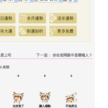
主星上司
下一篇：
 
你在老闆眼中是哪種人？
 人表態
0
0
0
太好笑了
讓人感動
不知所云