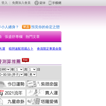
登入
 | 
免費加入會員
 
年小人纏身？
預見你的命定之戀
驗
張盛舒專欄
熱門文章
大運
暗戀速配塔羅占卜
會員限定事業命盤
 年 
 月 
 日
 時 