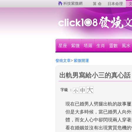
 
科技紫微網
算 命
日本命理
文
星座
紫微
塔羅
生肖
靈數
風水
發燒文章
>
 紫微開運
出軌男寫給小三的真心話
字級 ：
現在已婚男人劈腿出軌的故事屢
但是大多時候，當已婚男人向外
體，而女人心中卻閃現兩人穿著
看在婚姻並沒有出現實質危機的