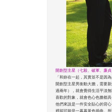
開創型主星（七殺、破軍、廉貞
「和妳在一起，其實並不是因為
開創型主星男衝動大膽，需要新
過兩年），就會覺得生活平淡無
喜歡的對象，就會色心色膽都具
他們來說是一件安全貼心的背心
裡卻可能是一幕幕黃色插曲。所