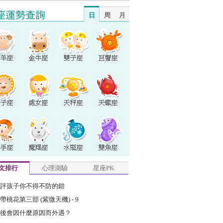
日
周
月
文排行
心理測驗
星座PK
評孩子你不得不防的錯
帶桃花第三部 (紫微天機) - 9
後會因什麼原因而外遇？