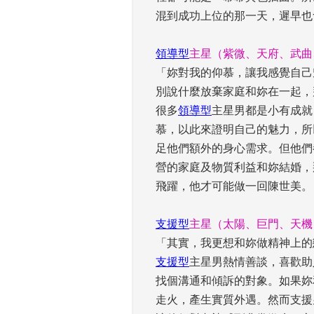
混到成功上位的那一天，遲早也
 
領導型
主星（紫微、天府、武曲
「妳對我的仰慕，讓我感覺自己
別說什麼放棄家庭和妳在一起，
很多
領導型
主星男都是小有成就
慕，以此來證明自己的魅力，所
足他們額外的身心需求。但他們
營的家庭及物質利益和妳結婚，
飛躍，他才可能做一回陳世美。 
 
支援型
主星（太陽、巨門、天機
「其實，我更想和妳做精神上的
支援型
主星男熱情善談，喜歡助
找個溝通和傾訴的對象。如果妳
走火，產生實質外遇。然而支援