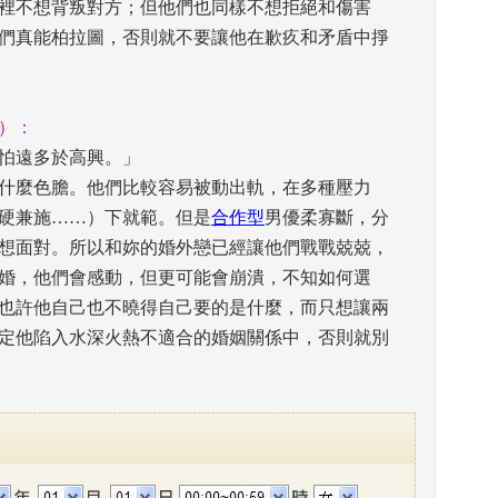
裡不想背叛對方；但他們也同樣不想拒絕和傷害
們真能柏拉圖，否則就不要讓他在歉疚和矛盾中掙
）： 
怕遠多於高興。」
什麼色膽。他們比較容易被動出軌，在多種壓力
硬兼施……）下就範。但是
合作型
男優柔寡斷，分
想面對。所以和妳的婚外戀已經讓他們戰戰兢兢，
婚，他們會感動，但更可能會崩潰，不知如何選
也許他自己也不曉得自己要的是什麼，而只想讓兩
定他陷入水深火熱不適合的婚姻關係中，否則就別