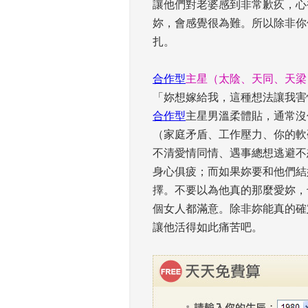
讓他們對老婆感到非常歉疚，心
妳，會感覺很為難。所以除非你
扎。 
 
合作型
主星（太陰、天同、天梁
「妳想嫁給我，這種想法讓我害
合作型
主星男溫柔體貼，通常沒
（家庭矛盾、工作壓力、你的軟
不清愛情同情、遇事總想逃避不
身心俱疲；而如果妳要和他們結
擇。不要以為他真的那麼愛妳，
個女人都滿意。除非妳能真的確
讓他活得如此痛苦吧。 
 