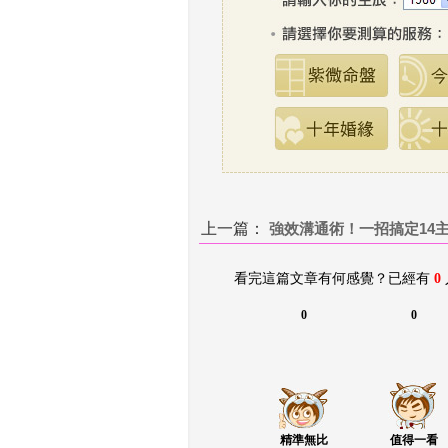
上一篇：
 
強效溝通術！一招搞定14
看完這篇文章有何感覺？已經有 
0
0
0
精準無比
值得一看