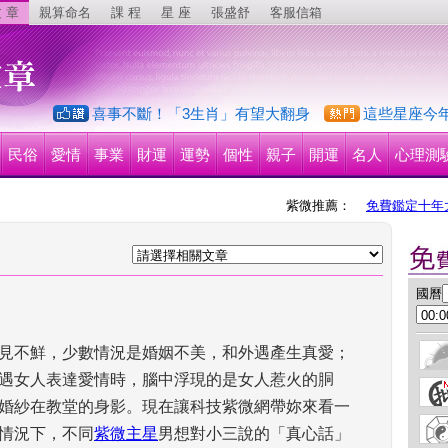
 章
親算命名
課 程
星 座
張盛舒
客服信箱
喜事不斷！「3生肖」有望大翻身
這些星座今
民俗
愛情
事業
財運
運勢
個性
親子
開運
名人
心理測
紫微推薦：
免費鑑定十年
 國曆
見不鮮，少數情況是婚姻不美，和外遇產生真愛；
遇女人表達愛情時，腦中浮現的是女人惹火的胴
婚紗在教堂的身影。現在讓科技紫微網帶妳來看一
情況下，不同
紫微主星
男想對小三說的「真心話」