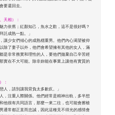
會要還回去。 
、天相）： 
魅力依舊；紅顏知己，魚水之歡，這不是很好嗎？ 
拜託成熟一點。」
，讓少女們傾心的成熟穩重男。他們內心渴望被仰
以除了妻子以外，他們會希望擁有其他的女人，滿
都是非常務實和理性的人，要他們拋棄自己辛苦經
那實在不大可能。除非妳能在事業上讓他有實質的
）： 
戀人，請別讓我背負太多歉疚。」
人，注重人際關係。他們經常是精神出軌，多半想
和他很有共同語言，那麼一來二往，也可能會擦槍
男通常都正直而忠誠，因此這種見不得光的感情會