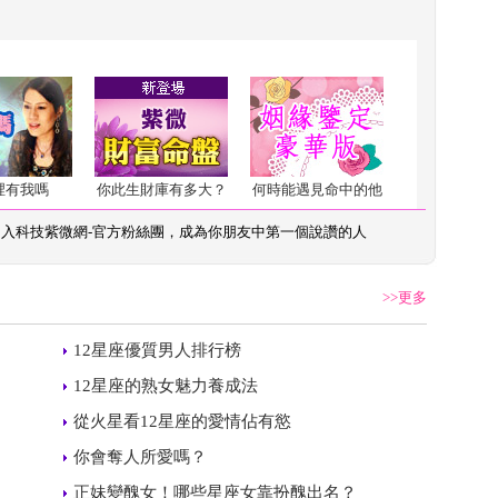
裡有我嗎
你此生財庫有多大？
何時能遇見命中的他
加入
科技紫微網-官方粉絲團
，成為你朋友中第一個說讚的人
>>更多
 
12星座優質男人排行榜
 
12星座的熟女魅力養成法
 
從火星看12星座的愛情佔有慾
 
你會奪人所愛嗎？
 
正妹變醜女！哪些星座女靠扮醜出名？