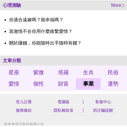
心理測驗
More
你適合遠嫁嗎？能幸福嗎？
當激情不在你用什麼維繫愛情？
關於賺錢，你能隨時出手隨時有錢？
文章分類
星座
紫微
塔羅
生肖
民俗
愛情
個性
財富
事業
運勢
登入註冊
電腦版
客服中心
服務條款
隱私權政策
防詐騙提醒
禧達康資訊股份有限公司