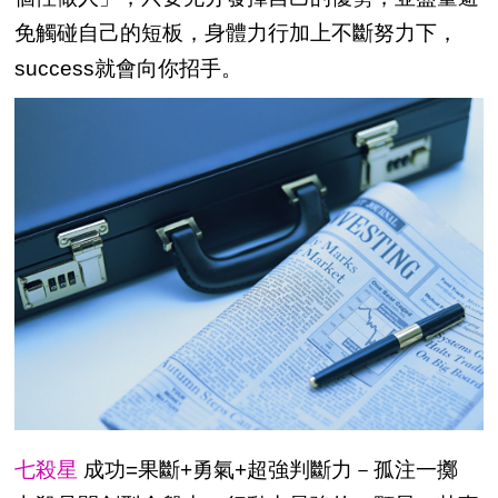
免觸碰自己的短板，身體力行加上不斷努力下，
success就會向你招手。
七殺星
成功=果斷+勇氣+超強判斷力－孤注一擲