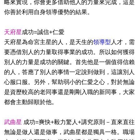
略來實現，你會更多借助他人的力量來完成，這是
你善於利用自身領導優勢的結果。
天府星
成功=誠信+仁愛
天府星為命宮主星的人，是天生的
領導型
人才，需
要憑借別人的力量取得事業的成功。所以如何獲得
別人的力量是成功的關鍵。首先他是一個值得信賴
的人，答應了別人的事情一定說到做到，這讓別人
心服口服。另外，幫助弱小的仁愛之心，對於無論
是資歷較高的老同事還是剛剛入職的新同事，大家
都會主動歸順於他。
武曲星
成功=爽快+毅力驚人+講究原則－直來直往
無論是做人還是做事，武曲星都是獨具一格。職場