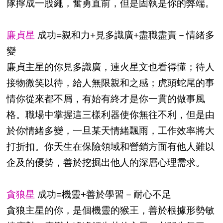
隊擰成一股繩，奮勇直前，但是固執是你的弊端。
廉貞星
成功=親和力+見多識廣+盡職盡責－情緒多
變
廉貞主星的你見多識廣，連火星文也看得懂；待人
接物微笑以待，給人無限親和之感；虎頭蛇尾的事
情你從來都不屑，有始有終才是你一貫的做事風
格。職場中掌握這三樣利器使你無往不利，但是由
於你情緒多變，一旦某天情緒飄雨，工作效率將大
打折扣。你天生在保險領域和營銷方面有他人難以
企及的優勢，善於挖掘出他人的深層心理需求。
貪狼星
成功=機靈+善於學習－耐心不足
貪狼主星的你，是個機靈的猴王，善於根據形勢敏