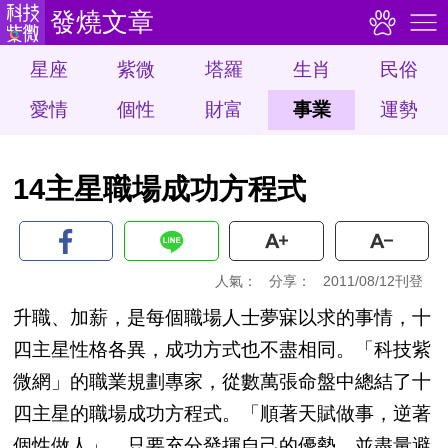
發燒文章
星座
紫微
塔羅
生肖
民俗
愛情
個性
財富
事業
運勢
14主星職場成功方程式
人氣：
分享：
2011/08/12刊登
升職、加薪，是每個職場人士夢寐以求的事情，十
四主星性格各異，成功方式也不盡相同。「科技紫
微網」的職業規劃專家，從數萬張命盤中總結了十
四主星的職場成功方程式。「順著天賦做事，逆著
個性做人」，只要充分發揮自己的優勢，並盡量避