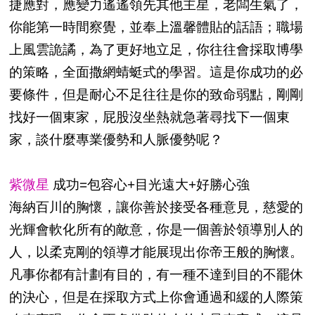
捷應對，應變力遙遙領先其他主星，老闆生氣了，
你能第一時間察覺，並奉上溫馨體貼的話語；職場
上風雲詭譎，為了更好地立足，你往往會採取博學
的策略，全面撒網蜻蜓式的學習。這是你成功的必
要條件，但是耐心不足往往是你的致命弱點，剛剛
找好一個東家，屁股沒坐熱就急著尋找下一個東
家，談什麼專業優勢和人脈優勢呢？
紫微星
成功=包容心+目光遠大+好勝心強
海納百川的胸懷，讓你善於接受各種意見，慈愛的
光輝會軟化所有的敵意，你是一個善於領導別人的
人，以柔克剛的領導才能展現出你帝王般的胸懷。
凡事你都有計劃有目的，有一種不達到目的不罷休
的決心，但是在採取方式上你會通過和緩的人際策