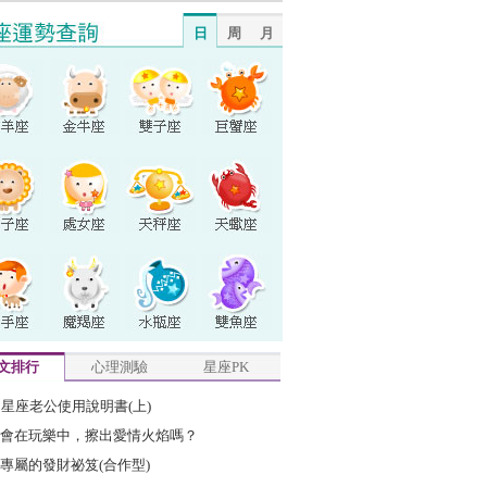
日
周
月
文排行
心理測驗
星座PK
2星座老公使用說明書(上)
會在玩樂中，擦出愛情火焰嗎？
專屬的發財祕笈(合作型)