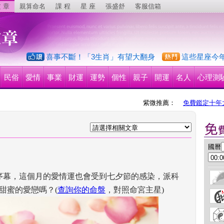
 章
親算命名
課 程
星 座
張盛舒
客服信箱
喜事不斷！「3生肖」有望大翻身
這些星座今
民俗
愛情
事業
財運
運勢
個性
親子
開運
名人
心理測
紫微推薦：
免費鑑定十年
 國曆
序幕，這個月的愛情運也會受到七夕節的感染，派科
甜蜜的愛戀嗎？(
查詢你的命盤
，對照命宮主星) 