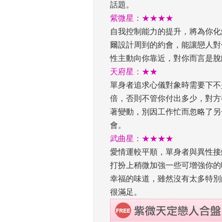
話題。 
紫微星：★★★★
自我控制能力的提升，將為你化
爾設計周到的約會，能讓戀人對
性主動向你靠近，對你而言是脫
天府星：★★
單身者追求心儀對象時需要下不
倍，否則不管你付出多少，對方
著變動，別因工作忙而忽略了另
會。 
武曲星：★★★★
愛情運較平順，單身者與異性接
打扮上稍微加強一些可增強你的
幸福的味道，雖然沒有太多特別
很滿足。 