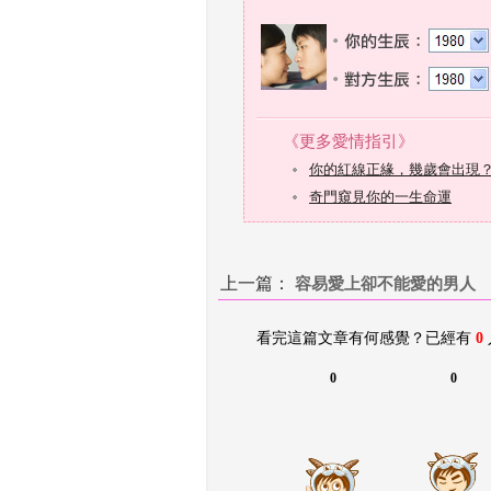
上一篇：
 
容易愛上卻不能愛的男人
看完這篇文章有何感覺？已經有 
0
0
0