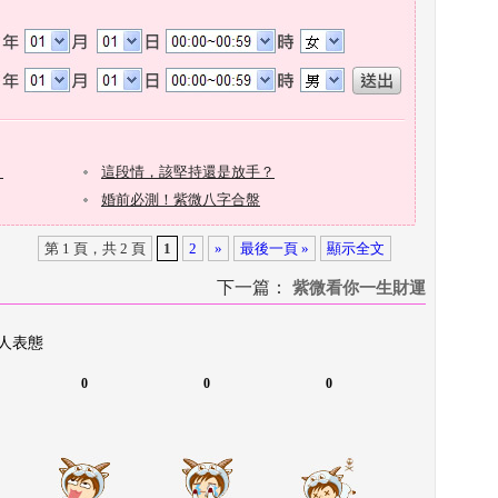
第 1 頁，共 2 頁
1
2
»
最後一頁 »
顯示全文
下一篇：
 
紫微看你一生財運
 人表態
0
0
0