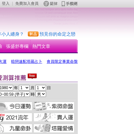
登入
 | 
免費加入會員
 
年小人纏身？
預見你的命定之戀
驗
張盛舒專欄
熱門文章
大運
暗戀速配塔羅占卜
會員限定事業命盤
 年 
 月 
 日
 時 