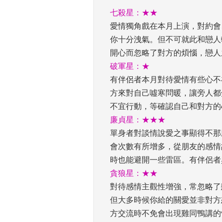
七殺星：★★
愛情獨角戲在本月上演，對約會
你十分洩氣。但不可就此和戀人
開心而忽略了對方的煩惱，戀人
破軍星：★
有伴侶者本月對待愛情有些心不
方來對自己噓寒問暖，讓旁人都
不宜行動，等確認自己和對方的
廉貞星：★★★
單身者對談情說愛之事顯得不那
會次數有所增多，從朋友的感情
時也能避開一些雷區。有伴侶者
貪狼星：★★
對待感情主觀性增強，常忽略了
但大多時候你給的關愛並非對方
方交流時不免會出現雞同鴨講的