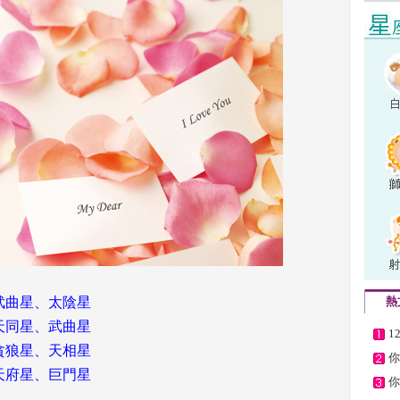
武曲星、太陰星
熱
天同星、武曲星
1
貪狼星、天相星
你
天府星、巨門星
你