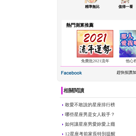
精準無比
值得一看
熱門測算推薦
免費批2021流年
他心
 
趕快按讚
相關閱讀
 
敢愛不敢說的星座排行榜
 
哪些星座男是女人殺手？
 
如何讓星座男愛妳愛上癮
 
12星座考前家長特別提醒