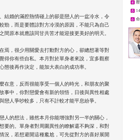
壓
1
、結婚的滿腔熱情碰上的卻是戀人的一盆冷水，令
命
較勁，而是要體諒對方冷漠的原因，不能只為自己
之間原本就應該同甘共苦才能迎接更美好的明天。 
在焉，很少用關愛去打動對方的心，卻總想著等對
覺得你有些自私。本月對於單身者來說，宜多觀察
心態後再作決定，能加大表白的成功率。 
麼在意，反而很能享受一個人的時光，和朋友的聚
故事中，你對戀愛會有新的領悟，日後與異性相處
與戀人爭吵較多，只有不計較才能平息紛爭。 
戀人的想法，雖然本月你能增強對另一半的關心，
想要的。單身者對周圍異性的瞭解還不夠深，和對
情況，若想避開這種尷尬，可先從對方的喜好展開