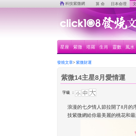
 
科技紫微網
算 命
日本命理
文
星座
紫微
塔羅
生肖
靈數
風水
發燒文章
>
 紫微財運
紫微14主星8月愛情運
字級 ：
浪漫的七夕情人節拉開了8月的
技紫微網給你最美麗的桃花和最