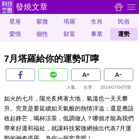
發燒文章
星座
紫微
塔羅
生肖
民俗
愛情
個性
財富
事業
運勢
7月塔羅給你的運勢叮嚀
人氣：
分享：
2014/07/04刊登
如火的七月，陽光炙烤著大地，氣溫也一天天攀
升。究竟是要延續如天氣般的熱情洋溢；還是應該
收起鋒芒，喝杯涼茶，低調做人？哪個才能為我們
帶來好運和福祉，就讓科技紫微網抽出代表7月運
勢的神奇塔羅，為你一探究竟吧！