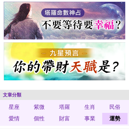
文章分類
星座
紫微
塔羅
生肖
民俗
愛情
個性
財富
事業
運勢