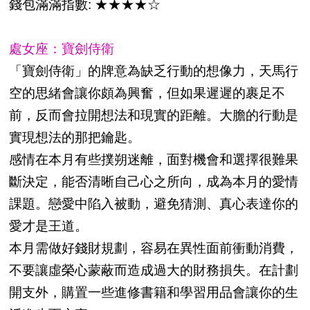
錢包滿滿指數: ★★★★☆
處女座：寶劍侍衛
「寶劍侍衛」的牌意為缺乏行動的想像力，天馬行
空的思緒會讓你頗為興奮，但如果遲遲的裹足不
前，反而會拉開想法和現實的距離。大膽的行動是
實現想法的那把鑰匙。
感情在本月有些撲朔迷離，面對機會和選擇很難果
斷決定，能否清晰自己心之所向，成為本月的愛情
課題。戀愛中陷入被動，避免猜測、真心表達你的
愛才是王道。
本月需做好錢財規劃，容易在異性面前衝動消費，
不要讓虛榮心蒙蔽而造成過大的財務損失。在計劃
開支外，購置一些進修書籍和學習用品會讓你的生