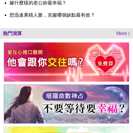
嫁什麼樣的老公妳最幸福？
想迅速累積人脈，克服哪個缺點最有效？
熱門測算
More