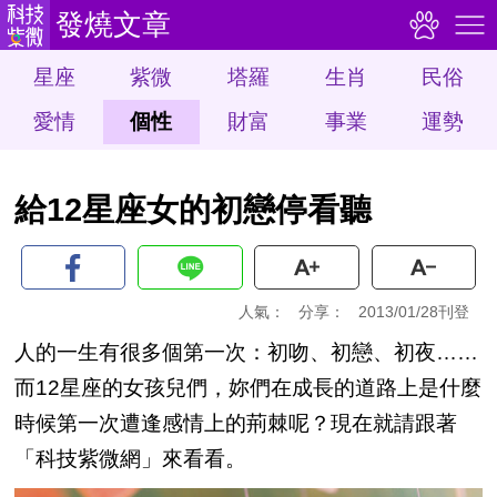
發燒文章
星座
紫微
塔羅
生肖
民俗
愛情
個性
財富
事業
運勢
給12星座女的初戀停看聽
人氣：
分享：
2013/01/28刊登
人的一生有很多個第一次：初吻、初戀、初夜……
而12星座的女孩兒們，妳們在成長的道路上是什麼
時候第一次遭逢感情上的荊棘呢？現在就請跟著
「科技紫微網」來看看。