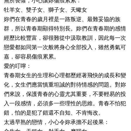
無所畏懼，小心讓妳傷痕累累：
牡羊女、雙子女、獅子女、天蠍女
妳們在青春的歲月裡是一路叛逆、最難妥協的族
群，所以青春期顯得特別長。妳們在青春期的感情
經歷比較豐富，卻很難從中汲取教訓，因此每一次
戀愛都如同第一次般將身心全部投入，雖然勇氣可
嘉，卻容易傷痕累累。
愛的叮嚀：
青春期女生的生理和心理都歷經著飛快的成長和變
化，女生們應當慎重坦誠的對待情感的問題。對妳
們來說，保護青春的心靈尤其重要，不要輕易的投
入一段感情，必須多一些理性的思維。青春不怕犯
錯，怕的是犯了錯還不自知、不肯悔改。
太過早熟的戀情，小心令妳承擔不起後果：