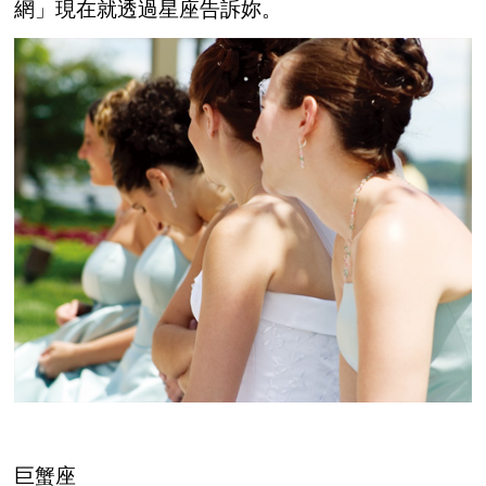
網」現在就透過星座告訴妳。
巨蟹座