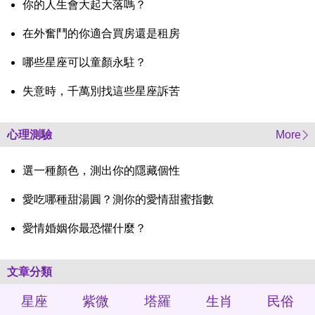
你的人生會大起大落嗎？
在外奮鬥的你適合買房還是租房
哪些星座可以童顏永駐？
失意時，千萬別找這些星座訴苦
心理測驗
More
選一種顏色，測出你的隱藏個性
愛吃哪種甜湯圓？測你的愛情甜蜜指數
愛情婚姻你最恐懼什麼？
文章分類
星座
紫微
塔羅
生肖
民俗