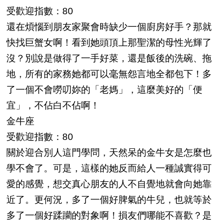
受歡迎指數：80
還在煩惱到朋友家聚會時缺少一個廚房好手？那就
快找巨蟹女啊！看到她頭頂上那聖潔的母性光輝了
沒？別說是做得了一手好菜，還是飯後的洗碗、拖
地，所有的家務她都可以毫無怨言地全都包下！多
了一個不會嘮叨妳的「老媽」，這麼美好的「便
宜」，不佔白不佔啊！
金牛座
受歡迎指數：80
關於迎合別人這門學問，天然呆的金牛女是怎麼也
學不會了。可是，這樣的她反而給人一種誠實得可
愛的感覺，想交真心朋友的人不自覺地就會向她靠
近了。更何況，多了一個好脾氣的牛兒，也就等於
多了一個好蹂躪的對象啊！損友們哪能不喜歡？是