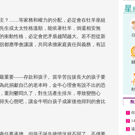
主？……等家務和權力的分配，必定會在牡羊座組
先生或太太性格溫順，能依著牡羊，倒還相安無
的衝動性格，必定會把矛盾越鬧越大。若不想從新
侶都應學會謙讓，共同承擔家庭責任與義務，有話
最重要——存款和孩子。當辛苦拉拔長大的孩子要
為此捐獻自己的老本時，金牛心理會有說不出的恐
，重則鬱悶久了，對生活產生排斥，導致變態心
得失心態吧，讓金牛明白孩子成家後他得到的會比
熱
你
1
遠
責任要承擔，但孩子誕生後情況就不同了，不僅要