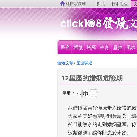
 
科技紫微網
算 命
日本命理
文
星座
紫微
塔羅
生肖
靈數
風水
發燒文章
>
 星座開運
12星座的婚姻危險期
字級 ：
我們懷著美好憧憬步入婚禮的殿
大家的美好願望順利發展著，總
卻只能無奈的走到婚姻盡頭。你
技紫微網」讓你防患於未然。 