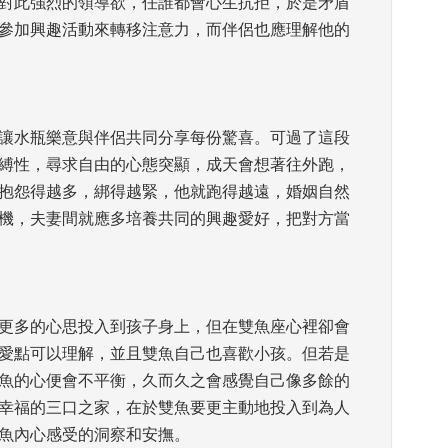
對此強烈的領導欲，任誰都會心生抗拒，於是矛盾
參加興趣活動來轉移注意力，而伴侶也應理解他的
讓水瓶樂意與伴侶共同分享每份驚喜。可過了這段
縛性，尋求自由的心態突顯，成天會想著往外跑，
抱怨得越多，綁得越緊，他就跑得越遠，婚姻自然
機，夫妻間就應多培養共同的興趣愛好，把對方當
更多的心思投入到孩子身上，但在雙魚座心裡卻會
愛點可以理解，並且雙魚自己也喜歡小孩。但若是
魚的心便會不平衡，久而久之會感覺自己像多餘的
幸福的三口之家，在於雙魚要更主動地投入到為人
魚內心感受的洞察和安撫。