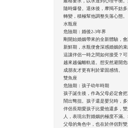
嚴格要求，以求達到心理平衡。
隨時爆發。退休後，摩羯不妨多
轉變，積極幫他調整失落心態。 
水瓶座
危險期：婚後2-3年界 
剛開始婚姻帶來的全新體驗，會
新鮮期，水瓶便會深感婚姻的束
這讓伴侶一時之間如何接受？可
越來越偏離軌道。想安然避開危
成朋友才更有利於鞏固感情。 
雙魚座
危險期：孩子幼年時期 
孩子誕生後，作為父母必定會把
鬧出彆扭。孩子還是嬰兒時，多
伴侶長期愛孩子比愛他還多，雙
人，表現出對婚姻的極度不滿。
父母的角色中，也在於伴侶對雙