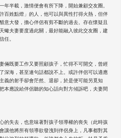
一年半載，激情便會有所下降，開始兼顧交友圈。
許百姓點燈」的人，他可以與異性打得火熱，但伴
醋意大發，擔心伴侶有剪不斷的過去。存在懷疑且
天蠍夫妻要度過此關，最好能融入彼此交友圈，建
信任。 
妻倆既要工作又要照顧孩子，忙得不可開交，曾經
了深海，甚至連句話都說不上。或許伴侶可以適應
主義的射手卻會茫然、退卻，於是便可能另覓知
把本應說給伴侶聽的知心話向對方傾訴吧，夫妻間
心的失去，也意味著對孩子領導權的喪失（此時孩
會讓他將所有領導欲發洩到伴侶身上，凡事都對其