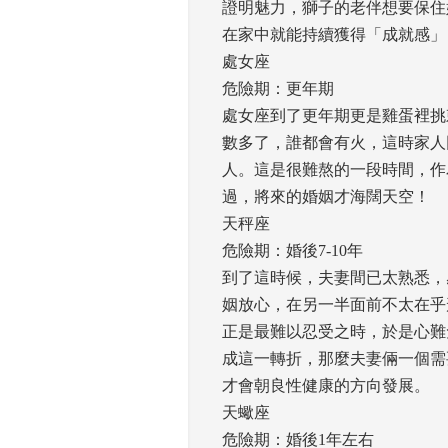
證明魅力，獅子的老伴想要保住
在家中就能持續獲得「成就感」！
處女座
危險期：更年期 
處女座到了更年期更是雞蛋裡挑
數多了，誰都會有火，這時家人
人。這是很難熬的一段時間，作
過，將來的婚姻才海闊天空！ 
天秤座
危險期：婚後7-10年 
到了這時候，夫妻間已太熟悉，
姻放心，在另一半面前不太在乎
正是最難以忍受之時，於是心難
成這一轉折，那麼夫妻倆一個需
才會朝良性健康的方向發展。 
天蠍座
危險期：婚後1年左右 