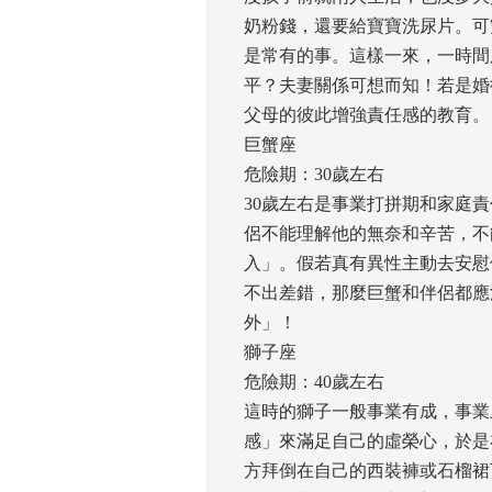
奶粉錢，還要給寶寶洗尿片。可
是常有的事。這樣一來，一時間
平？夫妻關係可想而知！若是婚
父母的彼此增強責任感的教育。 
巨蟹座
危險期：30歲左右 
30歲左右是事業打拼期和家庭
侶不能理解他的無奈和辛苦，不
入」。假若真有異性主動去安慰
不出差錯，那麼巨蟹和伴侶都應
外」！ 
獅子座
危險期：40歲左右 
這時的獅子一般事業有成，事業
感」來滿足自己的虛榮心，於是
方拜倒在自己的西裝褲或石榴裙