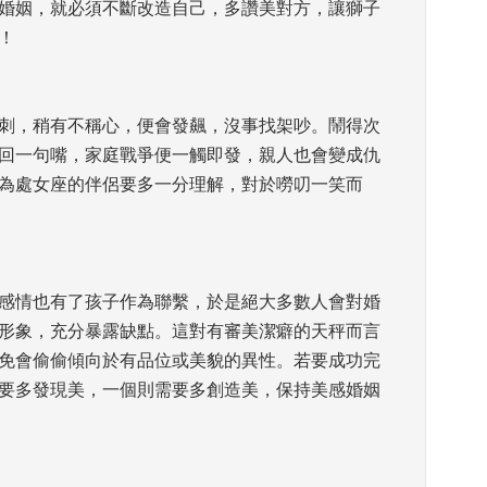
婚姻，就必須不斷改造自己，多讚美對方，讓獅子
 
刺，稍有不稱心，便會發飆，沒事找架吵。鬧得次
回一句嘴，家庭戰爭便一觸即發，親人也會變成仇
為處女座的伴侶要多一分理解，對於嘮叨一笑而
感情也有了孩子作為聯繫，於是絕大多數人會對婚
形象，充分暴露缺點。這對有審美潔癖的天秤而言
免會偷偷傾向於有品位或美貌的異性。若要成功完
要多發現美，一個則需要多創造美，保持美感婚姻