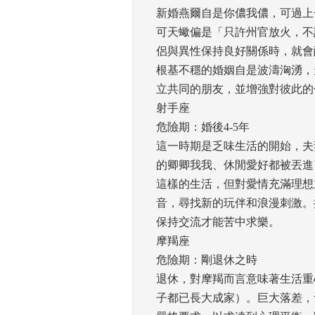
新婚燕爾自是你儂我儂，可過上
可天蠍偏是「只許州官放火，不
侶與異性保持良好關係時，就會
根基不穩的婚姻自是波濤洶湧，
立共同的朋友，並增強對彼此的
射手座
危險期：婚後4-5年 
這一時期是乏味生活的開始，夫
的卿卿我我、休閒愛好都被丟進
這樣的生活，但對愛情充滿理想
音，尋找新的玩伴和浪漫刺激。
保持交流才能苦中求樂。 
摩羯座
危險期：剛退休之時 
退休，對摩羯而言意味著生活重
子都已長大成家）。巨大落差，