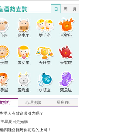
日
周
月
文排行
心理測驗
星座PK
對男人有致命吸引力嗎？
4主星夏日走光癖
離四種會拖垮你前途的上司！