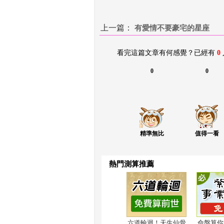
上一篇：
 
有愛情不要豪宅的星座
看完這篇文章有何感覺？已經有 
0
0
0
精準無比
值得一看
熱門測算推薦
六道輪迴！天生仙骨
命盤算你