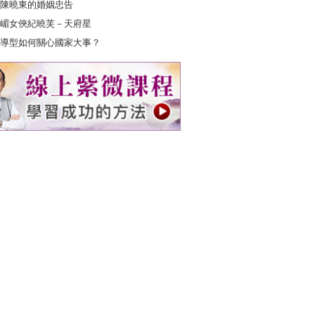
陳曉東的婚姻忠告
嵋女俠紀曉芙－天府星
導型如何關心國家大事？