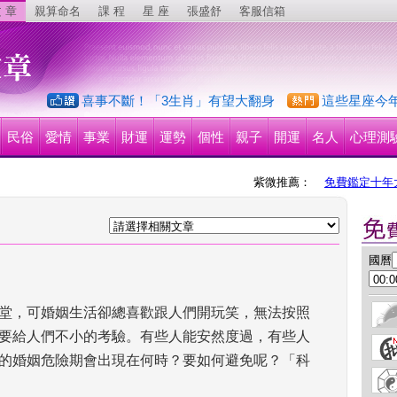
 章
親算命名
課 程
星 座
張盛舒
客服信箱
喜事不斷！「3生肖」有望大翻身
這些星座今
民俗
愛情
事業
財運
運勢
個性
親子
開運
名人
心理測
紫微推薦：
免費鑑定十年
 國曆
堂，可婚姻生活卻總喜歡跟人們開玩笑，無法按照
要給人們不小的考驗。有些人能安然度過，有些人
的婚姻危險期會出現在何時？要如何避免呢？「科