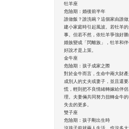
牡羊座
危險期：婚後前半年 
誰做飯？誰洗碗？這個家由誰做
建小家庭時引起風波。若牡羊的
事。但若不然，依牡羊爭強好勝
婚族變成「閃離族」，牡羊和伴
好說才是上策。 
金牛座
危險期：孩子成家之際 
對於金牛而言，生命中兩大財產
成別人的丈夫或妻子，並且還要
慌，輕則把不良情緒轉嫁給伴侶
理。夫妻倆共同努力扭轉金牛的
失去的更多。 
雙子座
危險期：孩子剛出生時 
沒孩子前就兩人生活，也沒多大