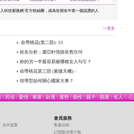
加入
科技紫微網-官方粉絲團
，成為你朋友中第一個說讚的人
>>更多
 
 命帶桃花(第二部)- 33 
 
姓名分析：蕭亞軒情路依舊坎坷
 
妳的另一半最容易被哪種女人勾引？
 
命帶桃花第三部 (紫微天機) - 
 
領導型如何關心國家大事？
水
民俗
愛情
事業
財運
運勢
個性
親子
開運
名人
心
會員服務
合作提案
客服信箱
訂閱取消電子報