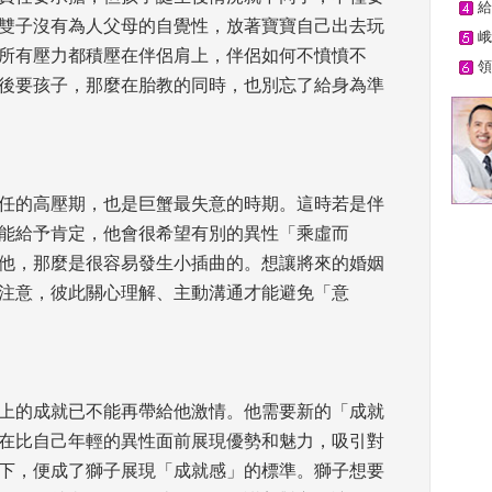
給
雙子沒有為人父母的自覺性，放著寶寶自己出去玩
峨
所有壓力都積壓在伴侶肩上，伴侶如何不憤憤不
領
後要孩子，那麼在胎教的同時，也別忘了給身為準
責任的高壓期，也是巨蟹最失意的時期。這時若是伴
能給予肯定，他會很希望有別的異性「乘虛而
他，那麼是很容易發生小插曲的。想讓將來的婚姻
注意，彼此關心理解、主動溝通才能避免「意
上的成就已不能再帶給他激情。他需要新的「成就
在比自己年輕的異性面前展現優勢和魅力，吸引對
下，便成了獅子展現「成就感」的標準。獅子想要