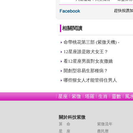
 
趕快按讚
相關閱讀
 
命帶桃花第三部 (紫微天機) - 
 
12星座誰是敗犬女王？
 
看12星座男面對女友撒嬌
 
開創型容易生那種病？
 
哪些狠女人才能管得住男人
星座
紫微
塔羅
生肖
靈數
風
關於科技紫微
算 命
紫微流年
星 座
農民曆