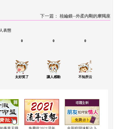
下一篇：
 
桂綸鎂─外柔內剛的摩羯座
 人表態
0
0
0
太好笑了
讓人感動
不知所云
的事業天職
免費批2021流年
全新暗戀速配占卜