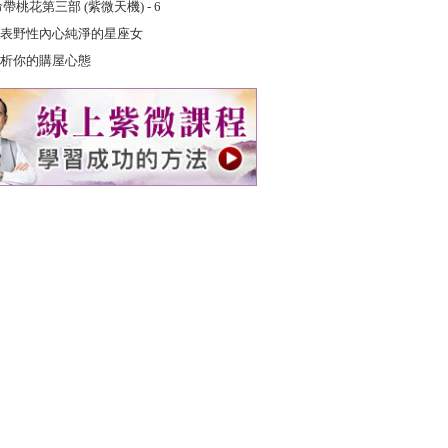
命帶桃花第三部 (紫微天機) - 6
表野性內心純淨的星座女
析你的購屋心態