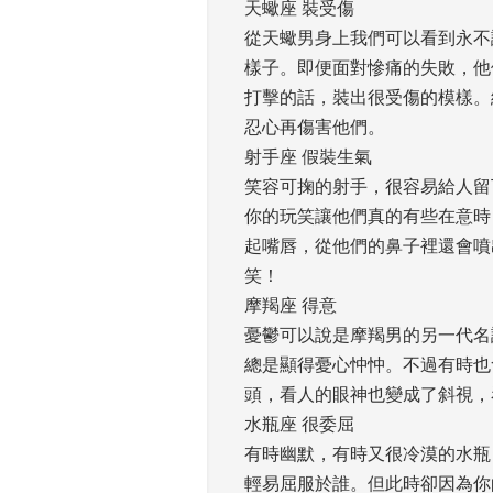
天蠍座 裝受傷
從天蠍男身上我們可以看到永不
樣子。即便面對慘痛的失敗，他
打擊的話，裝出很受傷的模樣。
忍心再傷害他們。 
射手座 假裝生氣
笑容可掬的射手，很容易給人留
你的玩笑讓他們真的有些在意時
起嘴唇，從他們的鼻子裡還會噴
笑！ 
摩羯座 得意
憂鬱可以說是摩羯男的另一代名
總是顯得憂心忡忡。不過有時也
頭，看人的眼神也變成了斜視，
水瓶座 很委屈
有時幽默，有時又很冷漠的水瓶
輕易屈服於誰。但此時卻因為你