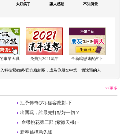
太好笑了
讓人感動
不知所云
的事業天職
免費批2021流年
全新暗戀速配占卜
加入
科技紫微網-官方粉絲團
，成為你朋友中第一個說讚的人
>>更多
 
江予傳奇(六)-從容應對-下
 
出國玩，誰最先打點好一切？
 
 命帶桃花第三部 (紫微天機) -
 
新春跳槽急先鋒