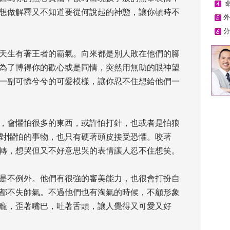
 
想做解釋又不知道要從何說起的神態，讓你頓時不
外
分
天生有著王者的霸氣。向來都是別人敗在他們的腳
為了博得你的歡心或是同情，突然用無助的眼神望
一副可憐兮兮的可愛模樣，讓你忍不住想給他們一
，會懼怕很多的東西，或許怕打針，也或者是怕狼
對懼怕的事物，也只有硬著頭皮接受恐懼。咬著
轉，想哭但又不好意思哭的表情讓人忍不住想笑。 
是不例外。他們有很強的審美能力，也很會打扮自
都不失帥氣。不過他們也有淘氣的時候，不顧形象
龐，歪著嘴巴，吐著舌頭，讓人覺得又可愛又好