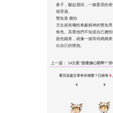
鼻子，皺起眉頭，一臉委屈的表
很罪過。 
雙魚座 膽怯
天生就有犧牲奉獻精神的雙魚男
角色。其實他們不知道自己膽怯
面色鐵青，就像一個等待媽媽來
出自己的懷抱。
上一篇：
 
14主星“誰最擔心開學?”
看完這篇文章有何感覺？已經有 
0
0
0