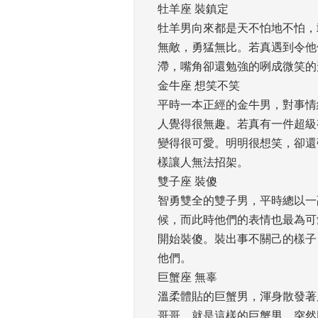
牡羊座 裝鎮定
牡羊男向來都是天不怕地不怕，
無敵，勇猛無比。若真遇到令他
滯，嘴角卻還勉強的咧成微笑的
金牛座 想笑不笑
平時一本正經的金牛男，對事情
人覺得很無趣。若真有一件超級
變得很可愛。明明很想笑，卻還
樣讓人無法招架。 
雙子座 裝傻
智勇雙全的雙子男，平時總以一
候，而此時他們的表情也最為可
開始裝傻。裝出事不關己的樣子
他們。 
巨蟹座 無辜
溫柔體貼的巨蟹男，渾身散發著
哥哥。就是這樣的巨蟹男，突然