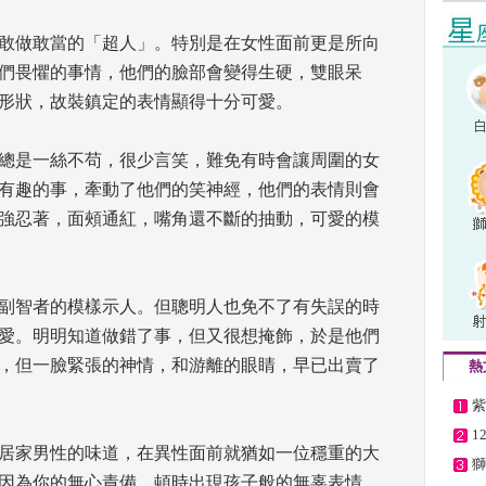
敢做敢當的「超人」。特別是在女性面前更是所向
們畏懼的事情，他們的臉部會變得生硬，雙眼呆
形狀，故裝鎮定的表情顯得十分可愛。 
總是一絲不苟，很少言笑，難免有時會讓周圍的女
有趣的事，牽動了他們的笑神經，他們的表情則會
強忍著，面頰通紅，嘴角還不斷的抽動，可愛的模
副智者的模樣示人。但聰明人也免不了有失誤的時
愛。明明知道做錯了事，但又很想掩飾，於是他們
，但一臉緊張的神情，和游離的眼睛，早已出賣了
熱
紫
1
居家男性的味道，在異性面前就猶如一位穩重的大
獅
因為你的無心責備，頓時出現孩子般的無辜表情，