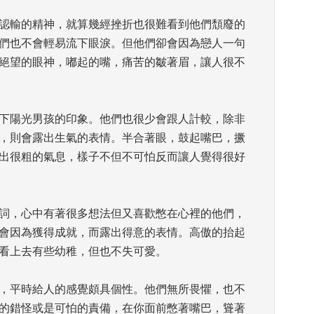
認輸的精神，就算幾經挫折也很難看到他們頹廢的
們也不會輕易流下眼淚。但他們卻會因為戀人一句
絕望的眼神，嘟起的嘴，痛苦的皺著眉，讓人很不
下陽光男孩的印象。他們也很少會跟人計較，除非
，則會露出生氣的表情。半合著眼，鼓起嘴巴，撅
出很粗的氣息，樣子不但不可怕反而讓人覺得很好
詞，心中有著很多想法但又喜歡憋在心裡的他們，
會因為獲得成就，而露出得意的表情。高傲的抬起
看上去有些幼稚，但也不失可愛。 
，平時給人的感覺頗具個性。他們無所畏懼，也不
的錯怪或是可怕的責備，在你面前憋著嘴巴，聳著