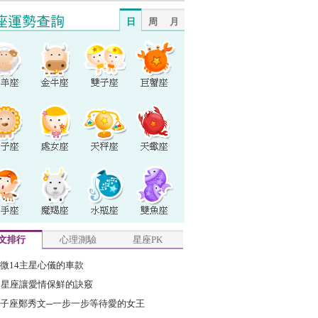
日
周
月
文排行
心理測驗
星座PK
微14主星心儀的車款
2星座讓愛情保鮮的訣竅
子座鄭秀文─一步一步等待愛的女王