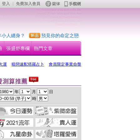
登入
 | 
免費加入會員
 
年小人纏身？
預見你的命定之戀
驗
張盛舒專欄
熱門文章
大運
暗戀速配塔羅占卜
會員限定事業命盤
 年 
 月 
 日
 時 