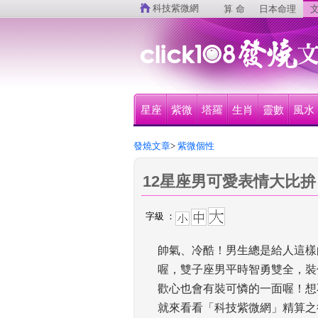
 
科技紫微網
算 命
日本命理
文
星座
紫微
塔羅
生肖
靈數
風水
發燒文章
>
 紫微個性
12星座男可愛表情大比拚
字級 ：
帥氣、冷酷！男生總是給人這樣
喔，雙子座男平時智勇雙全，裝
歡心也會有裝可憐的一面喔！想
就來看看「科技紫微網」精算之