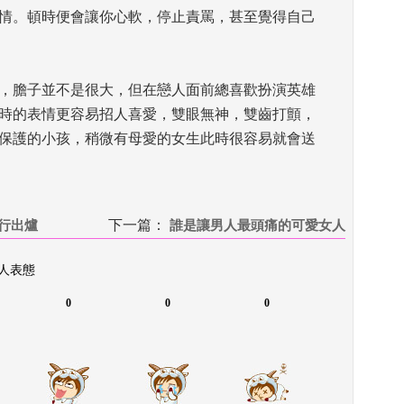
情。頓時便會讓你心軟，停止責罵，甚至覺得自己
，膽子並不是很大，但在戀人面前總喜歡扮演英雄
時的表情更容易招人喜愛，雙眼無神，雙齒打顫，
保護的小孩，稍微有母愛的女生此時很容易就會送
排行出爐
下一篇：
 
誰是讓男人最頭痛的可愛女人
 人表態
0
0
0