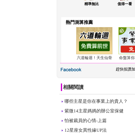
精準無比
值得一看
熱門測算推薦
六道輪迴！天生仙骨
命盤算你
 
趕快按讚
相關閱讀
 
哪些主星是你在事業上的貴人？
 
紫微14主星媽媽的辦公室保健
 
怕被裁員的心情-上篇
 
12星座女異性緣UP法