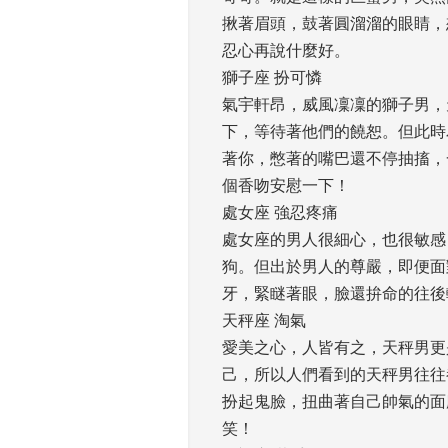
揪著眉頭，鼓著圓溜溜的眼睛，
忍心再說什麼好。 
獅子座 扮可憐
氣宇軒昂，威風凜凜的獅子男，
下，等待著他們的饒恕。但此時
著你，憋著的嘴巴還不停抽搐，
個香吻安慰一下！ 
處女座 強忍疼痛
處女座的男人很細心，也很敏感
狗。但出於男人的尊嚴，即便面
牙，緊瞇著眼，臉還拚命的往後
天秤座 淘氣
愛美之心，人皆有之，天秤男更
己，所以人們看到的天秤男往往
扮起鬼臉，扭曲著自己帥氣的面
笑！ 