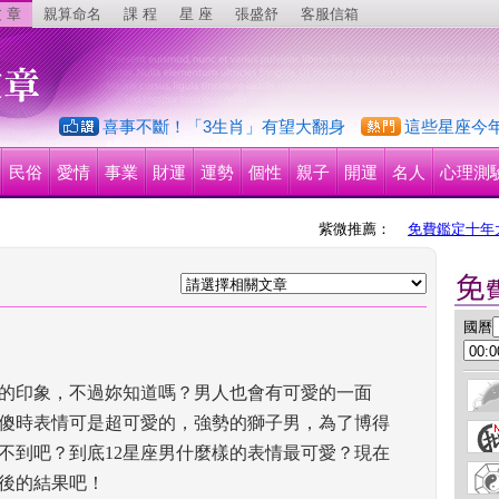
 章
親算命名
課 程
星 座
張盛舒
客服信箱
喜事不斷！「3生肖」有望大翻身
這些星座今
民俗
愛情
事業
財運
運勢
個性
親子
開運
名人
心理測
紫微推薦：
免費鑑定十年
 國曆
的印象，不過妳知道嗎？男人也會有可愛的一面
傻時表情可是超可愛的，強勢的獅子男，為了博得
不到吧？到底12星座男什麼樣的表情最可愛？現在
後的結果吧！ 