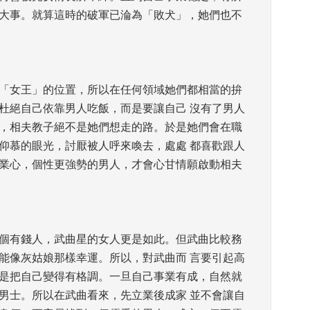
大事。就算這時的破軍已淪為「敗犬」，她們也不
在「女王」的位置，所以在任何領域她們都相當的拚
杜絕自己依靠男人吃飯，而是要讓自己 沒有了男人
，相夫教子絕不是她們想走的路。於是她們會在職
仰慕的眼光，討厭被人呼來喚去，處處 都喜歡跟人
業心，個性更強勢的男人，才會心甘情願啟動相夫
一個有錢人，武曲星的女人更是如此。但武曲比較務
能像灰姑娘那樣幸運。所以，對武曲而 言要引起高
是把自己變得有格調。一旦自己事業有成，自然就
男士。所以在武曲看來，先立業後成家 並不會讓自