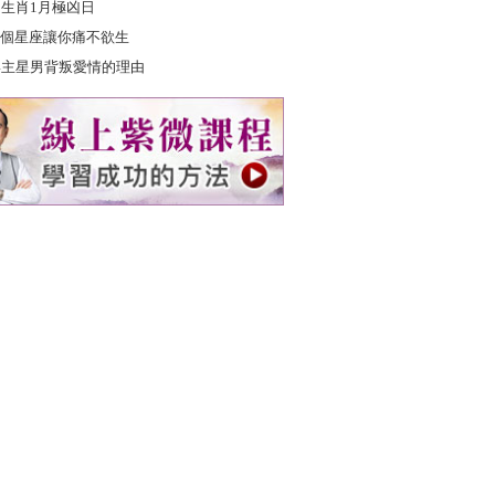
2生肖1月極凶日
個星座讓你痛不欲生
4主星男背叛愛情的理由