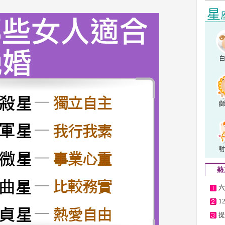
熱
六
1
提