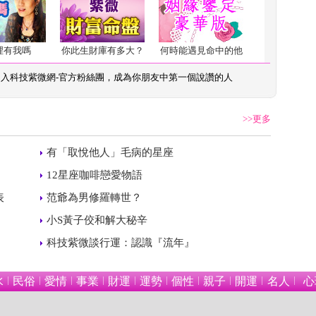
裡有我嗎
你此生財庫有多大？
何時能遇見命中的他
加入
科技紫微網-官方粉絲團
，成為你朋友中第一個說讚的人
>>更多
 
有「取悅他人」毛病的星座
 
12星座咖啡戀愛物語
 
表
范爺為男修羅轉世？
 
小S黃子佼和解大秘辛
 
科技紫微談行運：認識『流年』
水
民俗
愛情
事業
財運
運勢
個性
親子
開運
名人
心