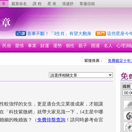
 章
親算命名
課 程
星 座
張盛舒
客服信箱
喜事不斷！「3生肖」有望大翻身
這些星座今
民俗
愛情
事業
財運
運勢
個性
親子
開運
名人
心理測
紫微推薦：
免費鑑定十年
 國曆
性較強悍的女生，更是適合先立業後成家，才能讓
在「科技紫微網」就帶大家見識一下，14主星中哪
婚姻的晚婚族？（
免費排盤查詢
！請同時參考命宮