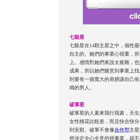
 
七殺星
 七殺星在14顆主星之中，個
自主的。她們的事業心很重，所
上。感情對她們來說太複雜，也
成果，所以她們樂意到事業上找
到要有一個寬大的肩膀讓自己依
鳴的男人。
 
破軍星
 破軍星的人素來我行我素，天
女性桃花比較差，而且快合快分
到安慰。破軍不會像
合作型
主星
然決定全心全意的拼事業，就不