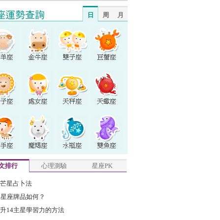
日
周
月
文排行
心理測驗
星座PK
芒星占卜法
2星座牌品如何？
升14主星學習力的方法