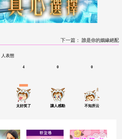
下一篇：
 
誰是你的姻緣絕配
 人表態
4
0
0
太好笑了
讓人感動
不知所云