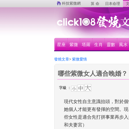
 
科技紫微網
算 命
日本命理
文
星座
紫微
塔羅
生肖
靈數
風水
發燒文章
>
 紫微愛情
哪些紫微女人適合晚婚？
字級 ：
現代女性自主意識抬頭，對於個
她個人才能更有發揮的空間。現
些女性是適合先打拼事業再步入
和夫妻宮）