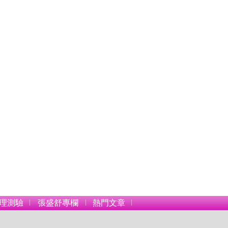
理測驗
張盛舒專欄
熱門文章