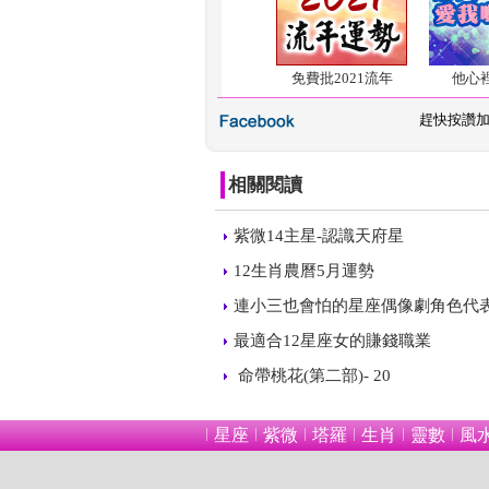
免費批2021流年
他心
 
趕快按讚
相關閱讀
 
紫微14主星-認識天府星
 
12生肖農曆5月運勢
 
連小三也會怕的星座偶像劇角色代
 
最適合12星座女的賺錢職業
 
 命帶桃花(第二部)- 20
星座
紫微
塔羅
生肖
靈數
風