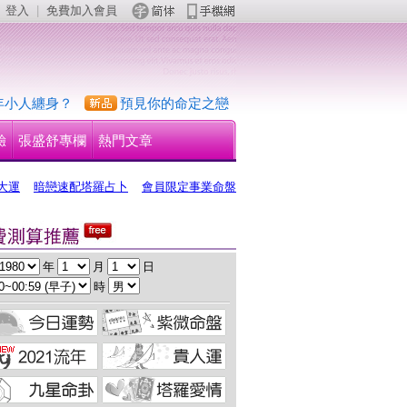
登入
 | 
免費加入會員
 
年小人纏身？
預見你的命定之戀
驗
張盛舒專欄
熱門文章
大運
暗戀速配塔羅占卜
會員限定事業命盤
 年 
 月 
 日
 時 