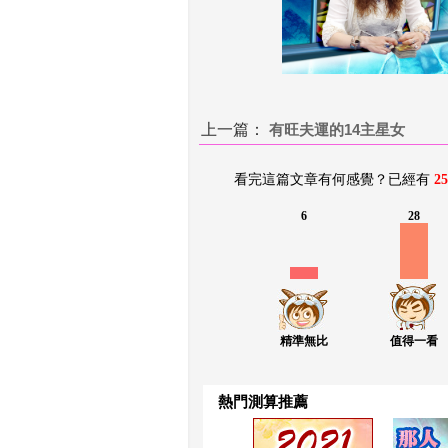
上一篇：
 
有旺夫運的14主星女
看完這篇文章有何感覺？已經有 
25
6
28
精準無比
值得一看
熱門測算推薦