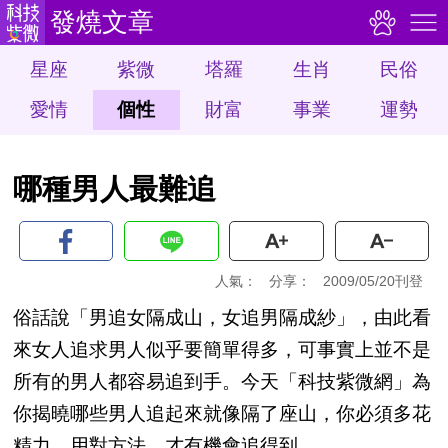
發燒文章
星座
紫微
塔羅
生肖
民俗
愛情
個性
財富
事業
運勢
哪種男人最難追
人氣：
分享：
2009/05/20刊登
俗話說「男追女隔成山，女追男隔成紗」，由此看
來女人追求男人似乎要簡單得多，可事實上並不是
所有的男人都容易追到手。今天「科技紫微網」為
你揭曉哪些男人追起來就像隔了座山，你必須多花
精力，用對方法，才有機會追得到。