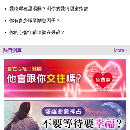
愛吃哪種甜湯圓？測你的愛情甜蜜指數
你有多少職業懈怠因子？
你的心智年齡凍齡在幾歲？
熱門測算
More