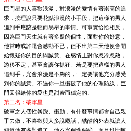
巨門星的人喜歡浪漫，對浪漫的愛情有著崇高的追
求，按理說只要花點浪漫的小手段，把這樣的男人
追到手應該是輕而易舉的事情。可事實恰恰相反，
因為巨門天生就有著多疑的個性，面對你的好意，
他當時或許還會感動不已，但不出第二天他便會開
始懷疑你的目的與誠意。在感情上對你忽冷忽熱，
游移不定，甚至會讓你抓狂。若是要把這樣的男人
追到手，光會浪漫是不夠的，一定要讓他充分感受
到你的誠意。不過你一旦衝破了他的心理防線，巨
門回報給你的愛也是甜蜜而穩定的。
第三名：破軍星
破軍之人個性暴躁、衝動，有什麼事情都會自己親
手去做，不喜歡與人多說廢話，酷酷的外表就讓人
知道他有多難追了。他不光個性倔強，而且也比較