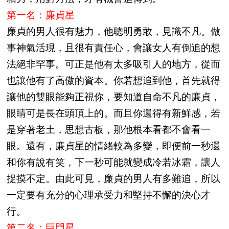
第一名：廉貞星
廉貞的男人很有魅力，他聰明勇敢，見識不凡。做
事神氣活現，且很有責任心，會讓女人有倒追的想
法絕非罕事。可正是他有太多吸引人的地方，從而
也讓他有了高傲的資本。你若想追到他，首先就得
讓他的雙眼能夠正視你，要知道自命不凡的廉貞，
眼睛可是長在頭頂上的。而且你還得有新鮮感，若
是穿著老土，思想古板，那他根本看都不會看一
眼。還有，廉貞星的情緒較為多變，即便前一秒還
和你有說有笑，下一秒可能就變成冷若冰霜，讓人
捉摸不定。由此可見，廉貞的男人有多難追，所以
一定要有充分的心理承受力和堅持不懈的決心才
行。
第二名：巨門星