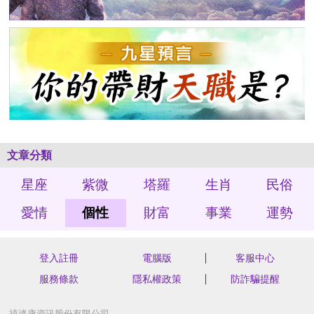
文章分類
星座
紫微
塔羅
生肖
民俗
愛情
個性
財富
事業
運勢
登入註冊
電腦版
客服中心
服務條款
隱私權政策
防詐騙提醒
禧達康資訊股份有限公司