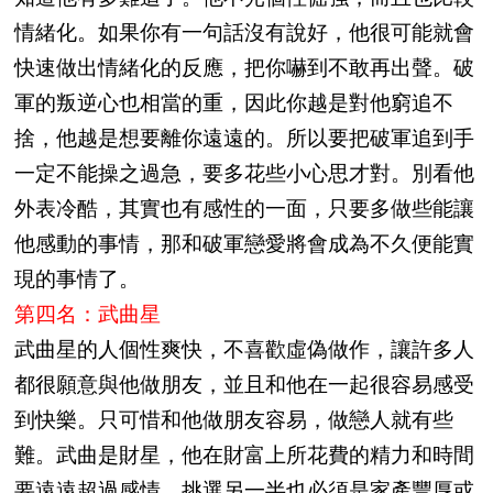
情緒化。如果你有一句話沒有說好，他很可能就會
快速做出情緒化的反應，把你嚇到不敢再出聲。破
軍的叛逆心也相當的重，因此你越是對他窮追不
捨，他越是想要離你遠遠的。所以要把破軍追到手
一定不能操之過急，要多花些小心思才對。別看他
外表冷酷，其實也有感性的一面，只要多做些能讓
他感動的事情，那和破軍戀愛將會成為不久便能實
現的事情了。
第四名：武曲星
武曲星的人個性爽快，不喜歡虛偽做作，讓許多人
都很願意與他做朋友，並且和他在一起很容易感受
到快樂。只可惜和他做朋友容易，做戀人就有些
難。武曲是財星，他在財富上所花費的精力和時間
要遠遠超過感情，挑選另一半也必須是家產豐厚或