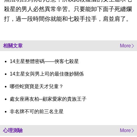
殺星的男人必然異常辛苦。只要能卸下面子死纏爛
打，過一段時間你就能和七殺手拉手，肩並肩了。
相關文章
More
14主星整體密碼——俠客七殺星
14主星女與男上司的最佳微妙關係
哪些蛇寶寶是天才兒童？
處女座蔣友柏─顧家愛家的貴族王子
非名牌不可的前三名主星
心理測驗
More