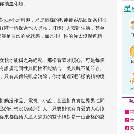
你抽血化驗。 
對gay不乏興趣，只是這樣的興趣卻容易因探索和征
仔隊一樣探索他人隱私，打攪別人安靜生活，甚至
，以滿足自己的成就感，如此不理性的你太沒腐道精
女貌才能稱之為絕配，那樣看著才順心。可是每個
有誰規定同性與同性不能結合，美與醜不能並存。
，只有當傳統觀念消除，你才能達到那樣的精神境
對動漫作品、電視、小說，甚至對真實世界男性間
熱
己的幻想沒妨礙到別人，只要對懷有真愛的人心懷
識
從來都留給人迷人魅力的雙子絕對是一位合格的腐
金
紫