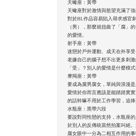
天蠍座：黃帶
天蠍座對於激情與慾望充滿了強
對於BL作品容易陷入尋求感官
（男），那麼就扭曲了「腐」的
的愛情。 
射手座：黃帶
迷戀於戶外運動、成天在外享受
老嫌自己的腦子想不出更多刺激
「受」？別人的愛情是什麼模式
摩羯座：黃帶
要成為腐男腐女，單純與浪漫是
愛情於你而言應該是能踏踏實實
的話幹嘛不用於工作學習，追捧
水瓶座：黑帶六段
要說對同性戀的支持，水瓶座的
於別人的反傳統當然拍案叫絕。
腐女眼中一分為二相互作用的事