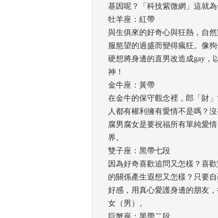
基因呢？「科技紫微網」這就為
牡羊座：紅帶
與生俱來的好奇心與狂熱，自然
服慾望的過盛而變得瘋狂。像狗
硬想將身邊的直男改造成gay
神！ 
金牛座：黃帶
在金牛的保守觀念裡，郎「財」
人都有權利擁有愛情不是嗎？沒
腐男腐女是要祝福所有單純愛情
界。 
雙子座：黑帶七段
因為好奇喜歡追問又怎樣？喜歡
的關係產生遐想又怎樣？只要自
好感，用真心愛護身邊的朋友，
女（男）。 
巨蟹座：黑帶二段