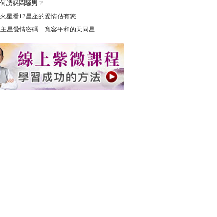
何誘惑悶騷男？
火星看12星座的愛情佔有慾
4主星愛情密碼—寬容平和的天同星