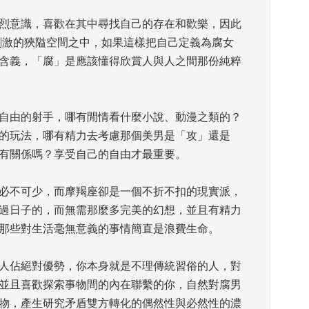
烈意識，喜歡在其中尋找自己的存在和歡樂，因此
刺激的狹隘空間之中，如果這樣把自己定義為腐女
含義，「腐」是應該懂得欣賞人與人之間那份純粹
自由的射手，哪有閒情看什麼小說、動漫之類的？
的玩法，哪有精力去考慮那個美男是「攻」還是
有關係嗎？享受自己的自由才最重要。 
必不可少，而摩羯座卻是一個不折不扣的現實派，
過日子的，而無需那麼多完美的幻想，並且有精力
那些對生活毫無意義的事情簡直是浪費生命。 
人佔絕對優勢，你本身就是不理傳統習俗的人，對
並且喜歡探索事物間的內在聯繫的你，自然對腐男
物，產生研究矛盾雙方轉化的偶然性與必然性的濃