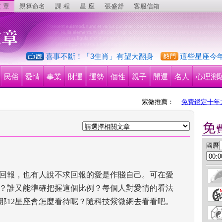
 章
親算命名
課 程
星 座
張盛舒
客服信箱
喜事不斷！「3生肖」有望大翻身
這些星座今
民俗
愛情
事業
財運
運勢
個性
親子
開運
名人
心理測
紫微推薦：
免費鑑定十年
 國曆
回報，也有人說不求回報的愛是作賤自己。可在愛
？誰又能準確把握這個比例？每個人對愛情的看法
那12星座會怎麼看待呢？隨科技紫微網去看看吧。 