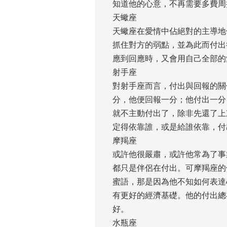
知道他的心意，不再需要多費周
天蠍座
天蠍座在愛情中佔絕對的主導地
抓住對方的弱點，並為此而付出
應到回應時，又會用自己全部的
射手座
對射手座而言，付出與回報的關
分，他便回報一分；他付出一分
就不主動付出了，除非先還了上
定得依靠誰，或是給誰依靠，付
摩羯座
或許他很嚴肅，或許他常為了事
都只是伴侶在付出。可摩羯座的
蜜語，那是因為他不知如何表達
有更好的經濟基礎。他的付出總
好。 
水瓶座