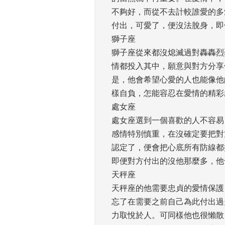
不夠好，而從不去計較誰愛的多
付出，可愛了，便沒法脫身，即
獅子座
獅子座從來都沒熄滅過對轟轟烈
情都投入其中，願意與對方分享
是，他會希望心愛的人也能像他
樣自負，怎能容忍在愛情的精彩
處女座
處女座選到一個喜歡的人不容易
感情特別慎重，在沒確定要把對
認定了，便會把心底所有防線都
即便對方付出的沒他那麼多，他
天秤座
天秤座的他需要忠貞的愛情保護
忘了在需要之前自己為此付出過
力取悅於人。可同樣他也很懶散