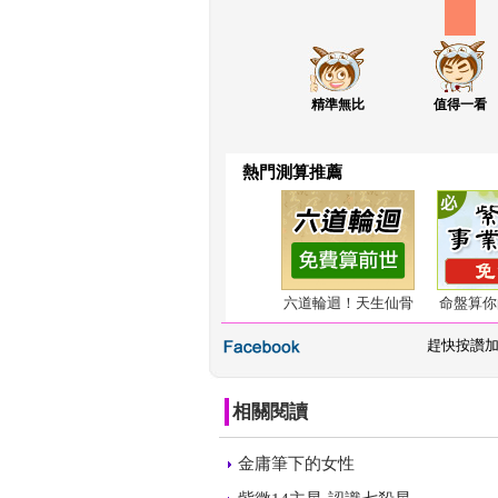
精準無比
值得一看
熱門測算推薦
六道輪迴！天生仙骨
命盤算你
 
趕快按讚
相關閱讀
 
金庸筆下的女性