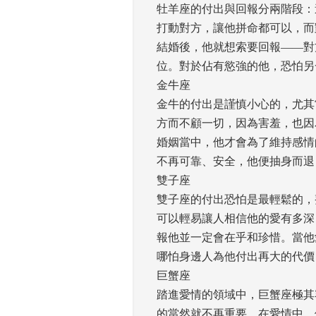
牡羊座的付出與回報分兩階段：
打動對方，讓他拼命都可以，而
結婚後，他就想索要回報——對
位。對於佔有慾強的他，恐怕另
金牛座
金牛的付出是謹慎小心的，尤其
方而不顧一切，因為害羞，也因
婚姻當中，他才會為了維持感情
不再可靠、安全，他便抽身而退
雙子座
雙子座的付出恐怕是最輕鬆的，
可以輕易讓人相信他的愛有多深
報他並一定會在乎和珍惜。當他
哪怕身邊人為他付出再大的代價
巨蟹座
踏進愛情的領域中，巨蟹座極其
的當然就不再重要。在愛情中，