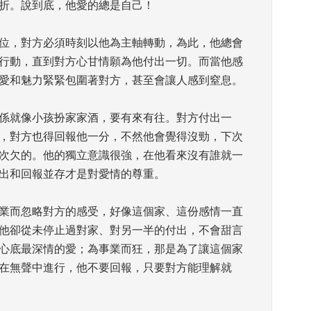
折。說到底，他愛的總是自己！ 
位，對方必須時刻以他為主軸轉動，為此，他總會
行動，直到對方心甘情願為他付出一切。而當他感
愛和魅力緊緊包圍著對方，甚至會讓人感到窒息。 
係就像小孩扮家家酒，要有來有往。對方付出一
，對方也得回報他一分，不然他會覺得沒勁，下次
次欠的。他的獨立意識很強，在他看來沒有誰就一
出和回報並存才是對愛情的尊重。 
業而忽略對方的感受，好像這個家、這份感情一直
他卻從未停止過對家、對另一半的付出，不會甜言
心底最深情的愛；為事業而狂，那是為了讓這個家
在無聲中進行，他不要回報，只要對方能理解就