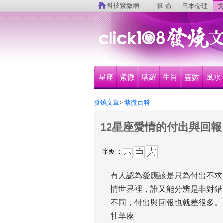
 
科技紫微網
算 命
日本命理
文
星座
紫微
塔羅
生肖
靈數
風水
發燒文章
>
 紫微百科
12星座愛情的付出與回報
字級 ：
有人認為愛應該是只為付出不求
情世界裡，誰又能分辨是非對錯
不同，付出與回報也就差很多。
牡羊座