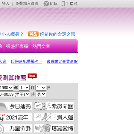
登入
 | 
免費加入會員
 
年小人纏身？
預見你的命定之戀
驗
張盛舒專欄
熱門文章
大運
暗戀速配塔羅占卜
會員限定事業命盤
 年 
 月 
 日
 時 