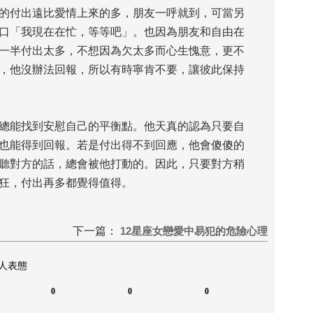
的付出遠比愛情上來的多，朋友一呼就到，可當另
口「我現在在忙，等等吧」。也因為朋友和自由在
一半付出太多，不想因為欠太多而心生愧意，更不
，他沒辦法回報，所以有時寧肯不要，讓彼此保持
總能找到安慰自己的平衡點。他天真的認為只要自
也能得到回報。若是付出得不到回應，他會傻傻的
聽對方的話，總會被他打動的。因此，只要對方稍
狂，付出再多都覺得值得。
下一篇：
 
12星座女戀愛中易犯的危險心理
 人表態
0
0
0