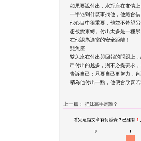
如果要說付出，水瓶座在友情上
一半遇到什麼事找他，他總會借
他心目中很重要，他並不希望另
想被愛束縛。付出太多是一種累
在他認為適當的安全距離！ 
雙魚座
雙魚座在付出與回報的問題上，
己付出的越多，則不必提要求，
告訴自己：只要自己更努力，肯
稍為他付出一點，他便會欣喜若
上一篇：
 
把妹高手是誰？
看完這篇文章有何感覺？已經有 
1
0
1