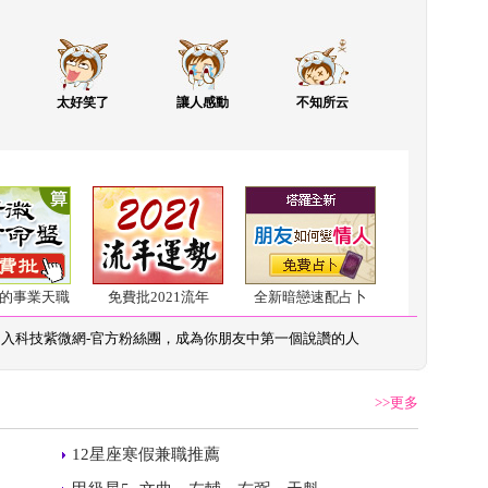
太好笑了
讓人感動
不知所云
的事業天職
免費批2021流年
全新暗戀速配占卜
加入
科技紫微網-官方粉絲團
，成為你朋友中第一個說讚的人
>>更多
 
12星座寒假兼職推薦