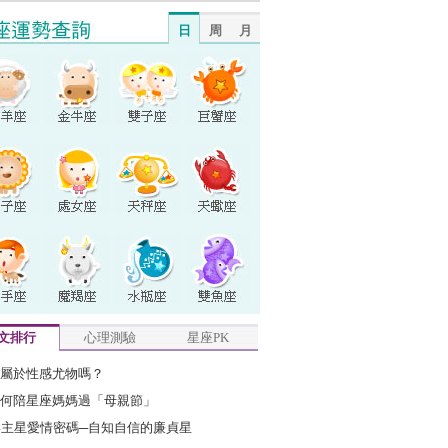
日
周
月
文排行
心理測驗
星座PK
屬於性感尤物嗎？
何陪星座媽媽過「母親節」
4主星愛情密碼─自知自信的廉貞星