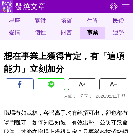
發燒文章
星座
紫微
塔羅
生肖
民俗
愛情
個性
財富
事業
運勢
想在事業上獲得肯定，有「這項
能力」立刻加分
人氣：
分享：
2020/02/11刊登
職場有如武林，各派高手均有絕招可出，卻也都有
罩門難守。如何知己知彼，有效出擊，並防守致命
敗筆，才能在職場上獲得肯定？只要從科技紫微網