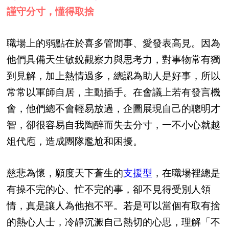
謹守分寸，懂得取捨
職場上的弱點在於喜多管閒事、愛發表高見。因為
他們具備天生敏銳觀察力與思考力，對事物常有獨
到見解，加上熱情過多，總認為助人是好事，所以
常常以軍師自居，主動插手。在會議上若有發言機
會，他們總不會輕易放過，企圖展現自己的聰明才
智，卻很容易自我陶醉而失去分寸，一不小心就越
俎代庖，造成團隊尷尬和困擾。
慈悲為懷，願度天下蒼生的
支援型
，在職場裡總是
有操不完的心、忙不完的事，卻不見得受別人領
情，真是讓人為他抱不平。若是可以當個有取有捨
的熱心人士，冷靜沉澱自己熱切的心思，理解「不