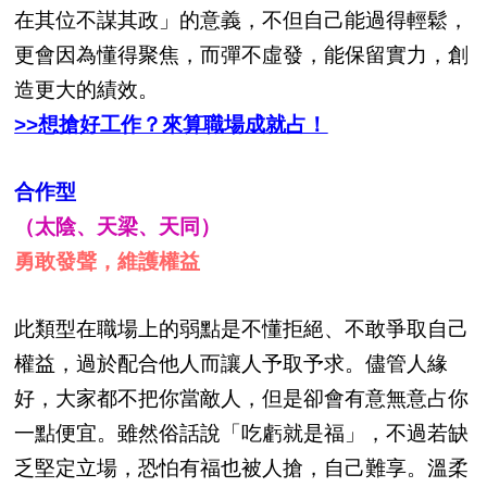
在其位不謀其政」的意義，不但自己能過得輕鬆，
更會因為懂得聚焦，而彈不虛發，能保留實力，創
造更大的績效。
>>想搶好工作？來算職場成就占！
合作型
（太陰、天梁、天同）
勇敢發聲，維護權益
此類型在職場上的弱點是不懂拒絕、不敢爭取自己
權益，過於配合他人而讓人予取予求。儘管人緣
好，大家都不把你當敵人，但是卻會有意無意占你
一點便宜。雖然俗話說「吃虧就是福」，不過若缺
乏堅定立場，恐怕有福也被人搶，自己難享。溫柔