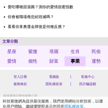
愛吃哪種甜湯圓？測你的愛情甜蜜指數
你會被職場倦怠給毀滅嗎？
看看你拿奧運金牌後是何種反應？
文章分類
星座
紫微
塔羅
生肖
民俗
愛情
個性
財富
事業
運勢
登入註冊
電腦版
客服中心
服務條款
隱私權政策
防詐騙提醒
禧達康資訊股份有限公司
統編 70562904
科技紫微網為提供最佳服務，我們使用網站分析技術，以優
新北市汐止區新台五路一段75號4樓之3
化用戶體驗。繼續瀏覽即表示您同意
隱私權政策
。