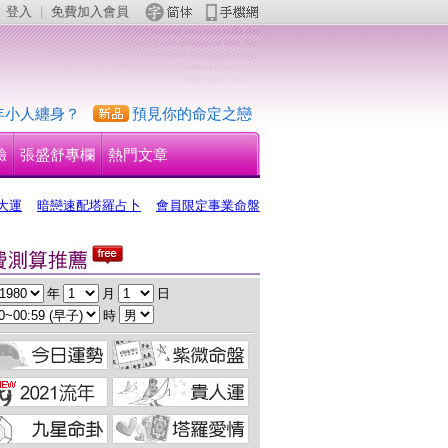
登入
 | 
免費加入會員
 
年小人纏身？
預見你的命定之戀
驗
張盛舒專欄
熱門文章
大運
暗戀速配塔羅占卜
會員限定事業命盤
 年 
 月 
 日
 時 