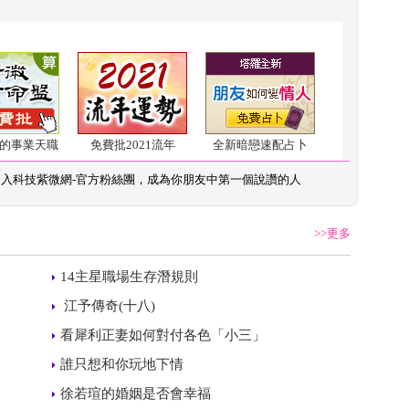
的事業天職
免費批2021流年
全新暗戀速配占卜
加入
科技紫微網-官方粉絲團
，成為你朋友中第一個說讚的人
>>更多
 
14主星職場生存潛規則
 
 江予傳奇(十八)
 
看犀利正妻如何對付各色「小三」
 
誰只想和你玩地下情
 
徐若瑄的婚姻是否會幸福