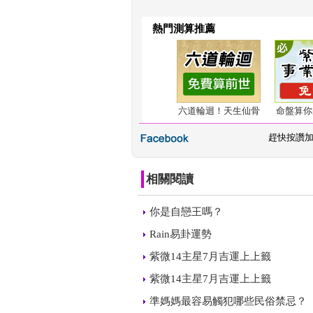
熱門測算推薦
六道輪迴！天生仙骨
命盤算你
 
趕快按讚
相關閱讀
 
你是自戀王嗎？
 
Rain易卦運勢
 
紫微14主星7月吉運上上籤
 
紫微14主星7月吉運上上籤
 
準媽媽最容易觸犯哪些民俗禁忌？