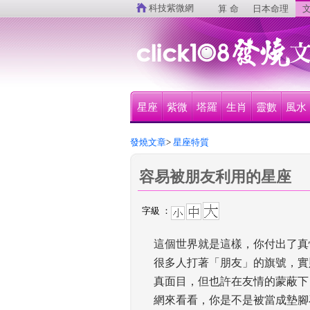
 
科技紫微網
算 命
日本命理
文
星座
紫微
塔羅
生肖
靈數
風水
發燒文章
>
 星座特質
容易被朋友利用的星座
字級 ：
這個世界就是這樣，你付出了真
很多人打著「朋友」的旗號，實
真面目，但也許在友情的蒙蔽下
網來看看，你是不是被當成墊腳