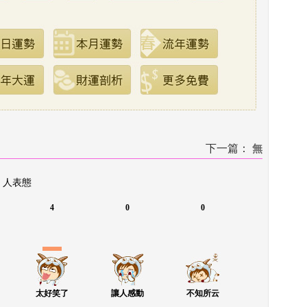
下一篇：
 
無
 人表態
4
0
0
太好笑了
讓人感動
不知所云