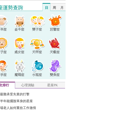
日
周
月
文排行
心理測驗
星座PK
最難承受失業的打擊
半年能擺脫單身的星座
場老人如何重拾工作激情