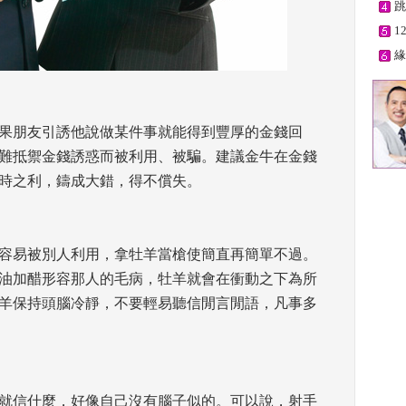
跳
1
緣
如果朋友引誘他說做某件事就能得到豐厚的金錢回
難抵禦金錢誘惑而被利用、被騙。建議金牛在金錢
時之利，鑄成大錯，得不償失。
很容易被別人利用，拿牡羊當槍使簡直再簡單不過。
油加醋形容那人的毛病，牡羊就會在衝動之下為所
羊保持頭腦冷靜，不要輕易聽信閒言閒語，凡事多
麼就信什麼，好像自己沒有腦子似的。可以說，射手