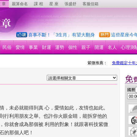
 章
親算命名
課 程
星 座
張盛舒
客服信箱
喜事不斷！「3生肖」有望大翻身
這些星座今
民俗
愛情
事業
財運
運勢
個性
親子
開運
名人
心理測
紫微推薦：
免費鑑定十年
 國曆
情，未必就能得到真 心，愛情如此，友情也如此。
則行利用朋友之舉。也許你火眼金睛，能拆穿他的
，你就會成為那個被 利用的對象！就跟著科技紫微
石的那個人吧！