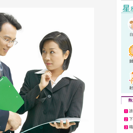
熱
誰
下
職