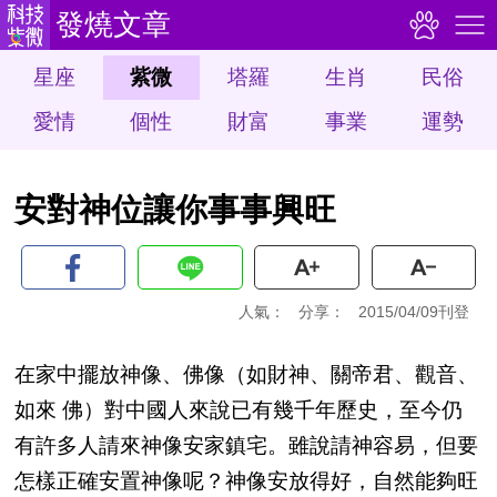
發燒文章
星座
紫微
塔羅
生肖
民俗
愛情
個性
財富
事業
運勢
安對神位讓你事事興旺
人氣：
分享：
2015/04/09刊登
在家中擺放神像、佛像（如財神、關帝君、觀音、
如來 佛）對中國人來說已有幾千年歷史，至今仍
有許多人請來神像安家鎮宅。雖說請神容易，但要
怎樣正確安置神像呢？神像安放得好，自然能夠旺