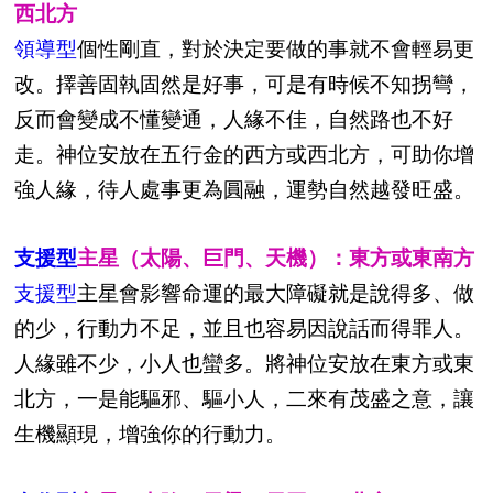
西北方
領導型
個性剛直，對於決定要做的事就不會輕易更
改。擇善固執固然是好事，可是有時候不知拐彎，
反而會變成不懂變通，人緣不佳，自然路也不好
走。神位安放在五行金的西方或西北方，可助你增
強人緣，待人處事更為圓融，運勢自然越發旺盛。
支援型
主星（太陽、巨門、天機）：東方或東南方
支援型
主星會影響命運的最大障礙就是說得多、做
的少，行動力不足，並且也容易因說話而得罪人。
人緣雖不少，小人也蠻多。將神位安放在東方或東
北方，一是能驅邪、驅小人，二來有茂盛之意，讓
生機顯現，增強你的行動力。