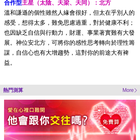
合作型
主星（太陰、天梁、天同）：北方
溫和謙遜的個性雖然人緣會很好，但太在乎別人的
感受，想得太多，難免思慮過重，對於健康不利；
也因缺乏自信與行動力，財運、事業著實難有大發
展。神位安北方，可將你的感性思考轉向於理性籌
謀，自信心也有大增趨勢，這對你的前途大有裨
益。
熱門測算
More