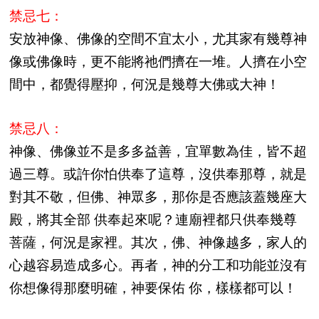
禁忌七：
安放神像、佛像的空間不宜太小，尤其家有幾尊神
像或佛像時，更不能將祂們擠在一堆。人擠在小空
間中，都覺得壓抑，何況是幾尊大佛或大神！
禁忌八：
神像、佛像並不是多多益善，宜單數為佳，皆不超
過三尊。或許你怕供奉了這尊，沒供奉那尊，就是
對其不敬，但佛、神眾多，那你是否應該蓋幾座大
殿，將其全部 供奉起來呢？連廟裡都只供奉幾尊
菩薩，何況是家裡。其次，佛、神像越多，家人的
心越容易造成多心。再者，神的分工和功能並沒有
你想像得那麼明確，神要保佑 你，樣樣都可以！