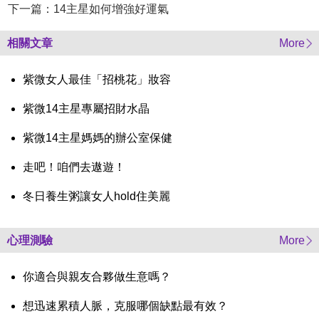
下一篇：14主星如何增強好運氣
相關文章
More
紫微女人最佳「招桃花」妝容
紫微14主星專屬招財水晶
紫微14主星媽媽的辦公室保健
走吧！咱們去遨遊！
冬日養生粥讓女人hold住美麗
心理測驗
More
你適合與親友合夥做生意嗎？
想迅速累積人脈，克服哪個缺點最有效？