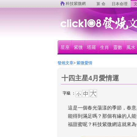
 
科技紫微網
算 命
日本命理
文
星座
紫微
塔羅
生肖
靈數
風水
發燒文章
>
 紫微愛情
十四主星4月愛情運
字級 ：
這是一個春光蕩漾的季節，春意
能得到滿足嗎？那個有緣的人能
福甜蜜呢？科技紫微網這就來為
 