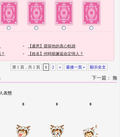
第 1 頁，共 2 頁
1
2
»
最後一頁 »
顯示全文
低
下一篇：
 
無
 人表態
0
0
0