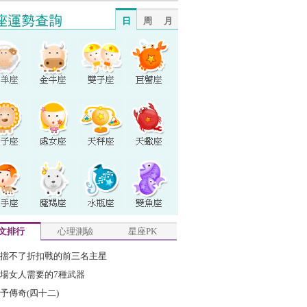
日
周
月
文排行
心理測驗
星座PK
擋不了折扣戰的前三名主星
場女人需要的7種武器
予傳奇(四十二)