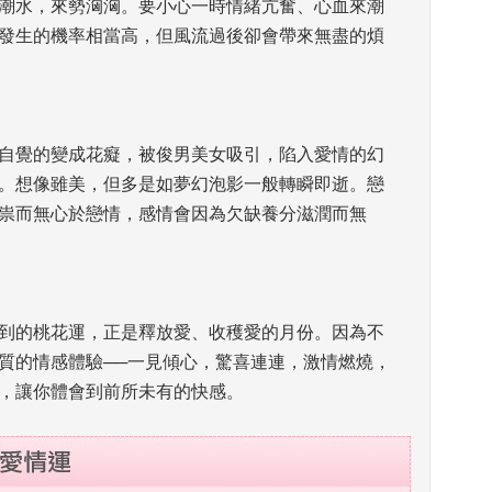
潮水，來勢洶洶。要小心一時情緒亢奮、心血來潮
發生的機率相當高，但風流過後卻會帶來無盡的煩
不自覺的變成花癡，被俊男美女吸引，陷入愛情的幻
。想像雖美，但多是如夢幻泡影一般轉瞬即逝。戀
祟而無心於戀情，感情會因為欠缺養分滋潤而無
隨到的桃花運，正是釋放愛、收穫愛的月份。因為不
質的情感體驗──一見傾心，驚喜連連，激情燃燒，
，讓你體會到前所未有的快感。