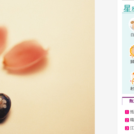
熱
抵
職
江