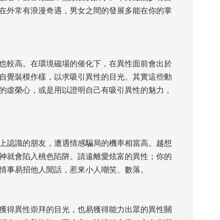
在外常有浪漫奇遇，男女之間的發展多能在你的掌
會也較高。在環境磁場的催化下，在異性面前會出於
自覺裝模作樣，以求吸引異性的目光。其實這些動
的虛榮心，或是用以證明自己有吸引異性的魅力，
路上認識的朋友，遭遇情感騙局的機率相當高。越想
神就會陷入桃色陷阱。請遠離愛炫富的異性；你的
情事易招他人閒話，惹來小人嘲笑、數落。
望獲得異性崇拜的目光，也易獲得能力出眾的異性關