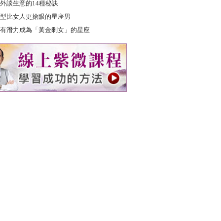
外談生意的14種秘訣
型比女人更搶眼的星座男
有潛力成為「黃金剩女」的星座