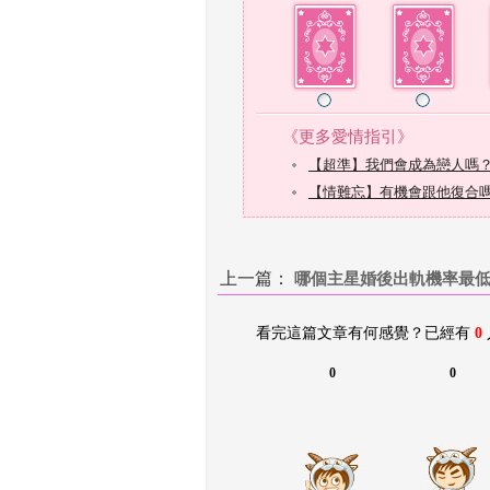
上一篇：
 
哪個主星婚後出軌機率最
看完這篇文章有何感覺？已經有 
0
0
0