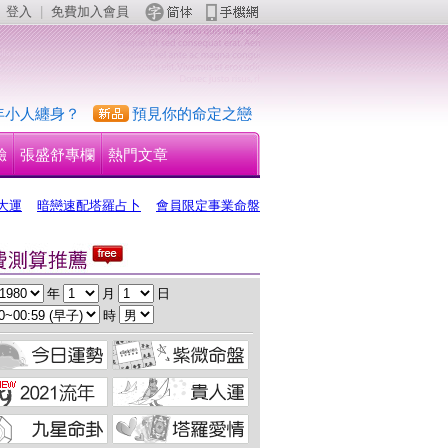
登入
 | 
免費加入會員
 
年小人纏身？
預見你的命定之戀
驗
張盛舒專欄
熱門文章
大運
暗戀速配塔羅占卜
會員限定事業命盤
 年 
 月 
 日
 時 