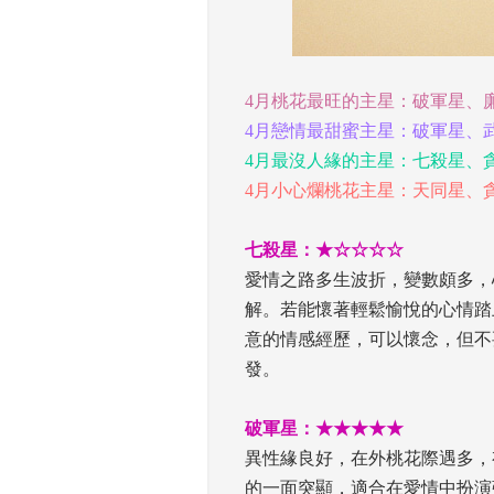
 
4月桃花最旺的主星：破軍星、
4月戀情最甜蜜主星：破軍星、
4月最沒人緣的主星：七殺星、
4月小心爛桃花主星：天同星、
 
七殺星：★☆☆☆☆
 愛情之路多生波折，變數頗多
解。若能懷著輕鬆愉悅的心情踏
意的情感經歷，可以懷念，但不
發。
 
破軍星：★★★★★
 異性緣良好，在外桃花際遇多
的一面突顯，適合在愛情中扮演