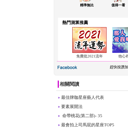
精準無比
值得一看
熱門測算推薦
免費批2021流年
他心
 
趕快按讚
相關閱讀
 
最佳牌咖星座藝人代表
 
要素展開法
 
 命帶桃花(第二部)- 35
 
最會拍上司馬屁的星座TOP5