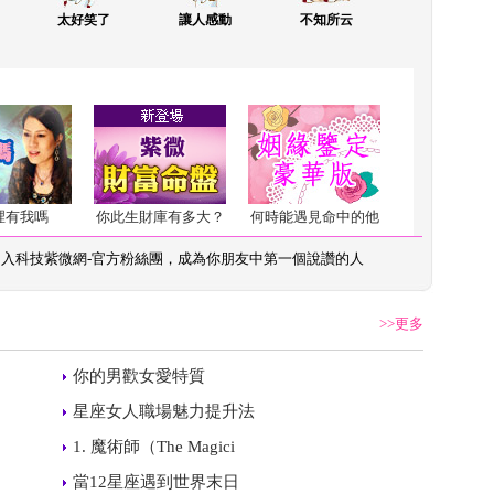
太好笑了
讓人感動
不知所云
裡有我嗎
你此生財庫有多大？
何時能遇見命中的他
加入
科技紫微網-官方粉絲團
，成為你朋友中第一個說讚的人
>>更多
 
你的男歡女愛特質
 
星座女人職場魅力提升法
 
1. 魔術師（The Magici
 
當12星座遇到世界末日