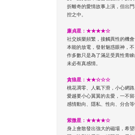
折離奇的愛情故事上演，但出門
控之中。
 
廉貞星：★★★★☆
 社交娛樂頻繁，接觸異性的機
本能的放電，發射魅惑眼神，不
作多數只是為了滿足受異性青睞
未必有真感情。
 
貪狼星：★★☆☆☆
 桃花凋零、人氣下滑，小心網
愛越要小心翼翼的去愛，一不留
感情動向、隱私、性向、分合等
 
紫微星：★★★★☆
 身上會散發出強大的磁場，希