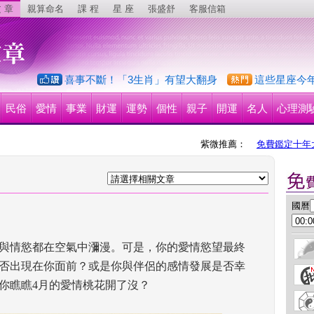
 章
親算命名
課 程
星 座
張盛舒
客服信箱
喜事不斷！「3生肖」有望大翻身
這些星座今
民俗
愛情
事業
財運
運勢
個性
親子
開運
名人
心理測
紫微推薦：
免費鑑定十年
 國曆
與情慾都在空氣中瀰漫。可是，你的愛情慾望最終
否出現在你面前？或是你與伴侶的感情發展是否幸
你瞧瞧4月的愛情桃花開了沒？