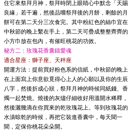
住它來祭拜月神，祭拜時閉上眼睛心中默念「天賜
良緣」若干遍，然後品嚐祭拜後的月餅，剩餘的月
餅可在第二天分三次食完。其中粉紅色的絲巾宜在
中秋節的晚上繫在手上，第二天可疊成整整齊齊的
小方巾放在包內，有催旺桃花的功效。
秘方二：玫瑰花香囊鑄愛魂
適合星座：獅子座、天秤座
開運方法：提前買好粉色系的信紙，中秋節的晚上
在上面寫上你意欲覓得心上人的心願以及你的生辰
八字，然後折成心狀，祭拜月神的時候同紙錢、香
燭一起焚燒。燒後的灰燼仔細收好用溫開水稀釋，
然後灑幾滴在你買來的乾玫瑰花上。等到玫瑰花的
水漬晾乾的時候，再把它裝進香囊中，每天聞一
聞，定保你桃花朵朵開。