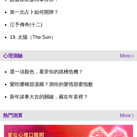
第一次占卜如何開牌？
江予傳奇(十二)
19. 太陽（The Sun）
心理測驗
More
選一項顏色，看穿你的跳槽危機？
愛吃哪種甜湯圓？測你的愛情甜蜜指數
新年諸事大吉的關鍵，藏在年菜裡？
熱門測算
More