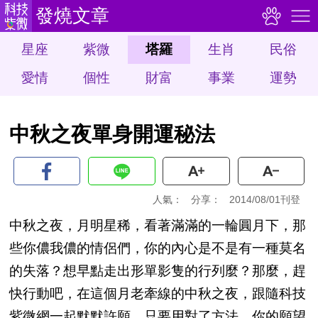
發燒文章
星座
紫微
塔羅
生肖
民俗
愛情
個性
財富
事業
運勢
中秋之夜單身開運秘法
人氣：
分享：
2014/08/01刊登
中秋之夜，月明星稀，看著滿滿的一輪圓月下，那
些你儂我儂的情侶們，你的內心是不是有一種莫名
的失落？想早點走出形單影隻的行列麼？那麼，趕
快行動吧，在這個月老牽線的中秋之夜，跟隨科技
紫微網一起默默許願，只要用對了方法，你的願望