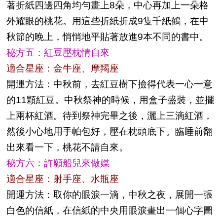
著折紙四邊四角均勻畫上8朵，中心再加上一朵格
外耀眼的桃花。用這些折紙折成9隻千紙鶴，在中
秋節的晚上，悄悄地平貼著放進9本不同的書中。
秘方五：紅豆壓枕情自來
適合星座：金牛座、摩羯座
開運方法：中秋前，去紅豆樹下撿得代表一心一意
的11顆紅豆。中秋祭神的時候，用盒子盛裝，並擺
上兩杯紅酒。待到祭神完畢之後，灑上三滴紅酒，
然後小心地用手帕包好，壓在枕頭底下。臨睡前翻
出來看一下，桃花不請自來。
秘方六：許願船兒來做媒
適合星座：射手座、水瓶座
開運方法：取你的眼淚一滴，中秋之夜，展開一張
白色的信紙，在信紙的中央用眼淚畫出一個心字圖