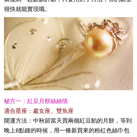
很快就能實現哦。
秘方一：紅豆月餅絲絲情
適合星座：處女座、雙魚座
開運方法：中秋節當天買兩個紅豆餡的月餅，等到
晚上8點鐘的時候，用一條新買來的粉紅色絲巾包