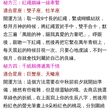
秘方三：紅繩姻緣一線牽繫
適合星座：雙子座、牡羊座
開運方法：取一段9寸長的紅繩，繫成蝴蝶結狀，
祭拜月神的時候，將紅繩置於手中，雙手合十，默
念三遍「萬能的神，賜我真愛的力量吧」。睜眼
後，親吻一下紅繩，然後再把它繫在萬年青樹上，
每天晨起的時候目視一次。只要心地虔誠，不到一
個月，你就會找到屬於自己的良緣。
秘方四：千紙鶴傳遞萬千情
適合星座：巨蟹座、天蠍座
開運方法：這個方法需要在中秋節前夕就開始準
備，雖然有些複雜，但是很靈驗的哦。去商店挑選
草綠色的折紙，在上面寫上你的生辰八字，然後用
粉紅色的螢光筆畫上9朵粉紅色的桃花，分別圍繞