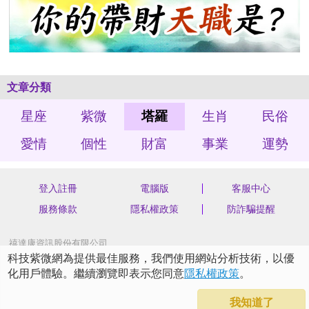
文章分類
星座
紫微
塔羅
生肖
民俗
愛情
個性
財富
事業
運勢
登入註冊
電腦版
客服中心
服務條款
隱私權政策
防詐騙提醒
禧達康資訊股份有限公司
統編 70562904
科技紫微網為提供最佳服務，我們使用網站分析技術，以優
新北市汐止區新台五路一段75號4樓之3
化用戶體驗。繼續瀏覽即表示您同意
隱私權政策
。
Copyright©2026科技紫微網 版權所有
我知道了