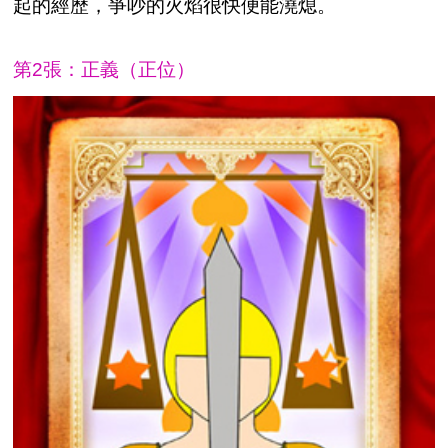
起的經歷，爭吵的火焰很快便能澆熄。
第2張：正義（正位）