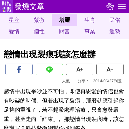
發燒文章
星座
紫微
塔羅
生肖
民俗
愛情
個性
財富
事業
運勢
戀情出現裂痕我該怎麼辦
人氣：
分享：
2014/06/27刊登
感情中出現爭吵並不可怕，即便再恩愛的情侶也會
有吵架的時候。但若出現了裂痕，那麼就應引起你
足夠的重視了，若不趕緊處理治療，只會愈發嚴
重，甚至走向「結束」。那戀情出現裂痕時，該怎
麼辦呢？科技紫微網幫你找到答案。