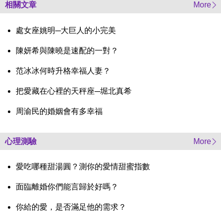
相關文章
More
處女座姚明─大巨人的小完美
陳妍希與陳曉是速配的一對？
范冰冰何時升格幸福人妻？
把愛藏在心裡的天秤座─堀北真希
周渝民的婚姻會有多幸福
心理測驗
More
愛吃哪種甜湯圓？測你的愛情甜蜜指數
面臨離婚你們能言歸於好嗎？
你給的愛，是否滿足他的需求？