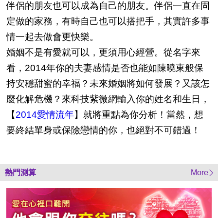
伴侶的朋友也可以成為自己的朋友。伴侶一直在固
定做的家務，有時自己也可以搭把手，其實許多事
情一起去做會更快樂。
婚姻不是有愛就可以，更須用心經營。從名字來
看，2014年你的夫妻感情是否也能如陳曉東般保
持安穩甜蜜的幸福？未來婚姻將如何發展？又該怎
麼化解危機？來科技紫微網輸入你的姓名和生日，
【
2014愛情流年
】就將重點為你分析！當然，想
要終結單身或保險戀情的你，也絕對不可錯過！
熱門測算
More