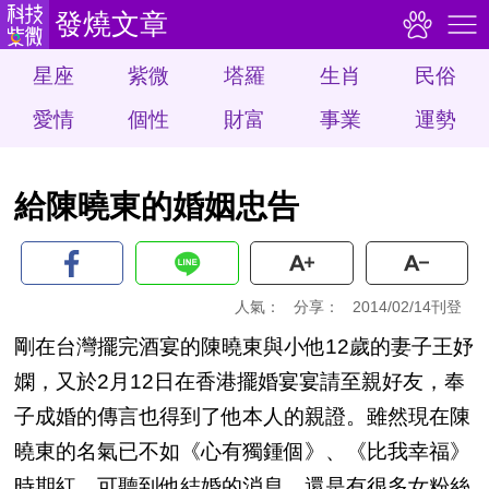
發燒文章
星座
紫微
塔羅
生肖
民俗
愛情
個性
財富
事業
運勢
給陳曉東的婚姻忠告
人氣：
分享：
2014/02/14刊登
剛在台灣擺完酒宴的陳曉東與小他12歲的妻子王妤
嫻，又於2月12日在香港擺婚宴宴請至親好友，奉
子成婚的傳言也得到了他本人的親證。雖然現在陳
曉東的名氣已不如《心有獨鍾個》、《比我幸福》
時期紅，可聽到他結婚的消息，還是有很多女粉絲