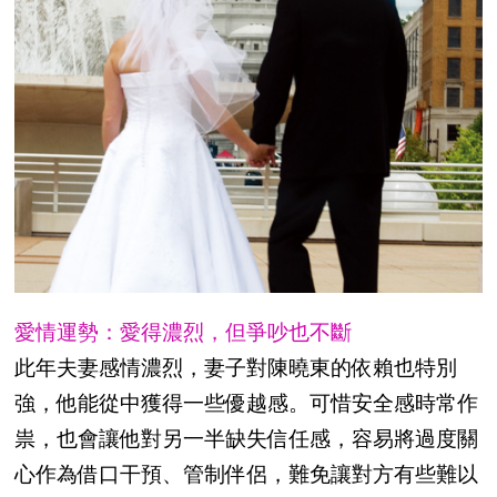
愛情運勢：愛得濃烈，但爭吵也不斷
此年夫妻感情濃烈，妻子對陳曉東的依賴也特別
強，他能從中獲得一些優越感。可惜安全感時常作
祟，也會讓他對另一半缺失信任感，容易將過度關
心作為借口干預、管制伴侶，難免讓對方有些難以