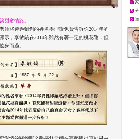
家
分
適
築甜蜜情路。
老師將透過獨創的姓名學理論免費告訴你2014年的
顯示，李敏鎬在2014年雖然有著一定的桃花運，但
擦身而過。 
蜜愛情的關鍵呢？張盛舒老師在完整版批算結果中