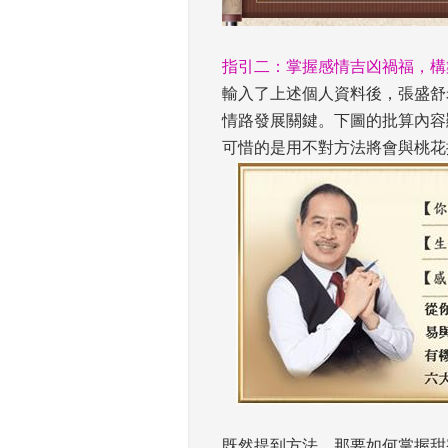
 
指引二：掌握感情吉凶禍福，構
輸入了上述個人資料後，張盛舒
情路發展關鍵。下圖的批算內容
可惜的是用不對方法將會與桃花
 
既然提到方法，那要如何掌握甜