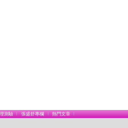
理測驗
張盛舒專欄
熱門文章