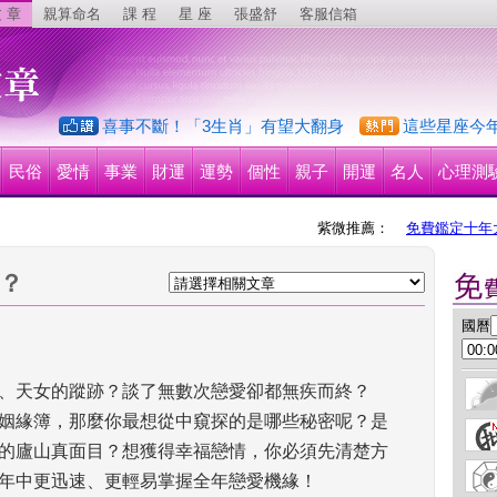
 章
親算命名
課 程
星 座
張盛舒
客服信箱
喜事不斷！「3生肖」有望大翻身
這些星座今
民俗
愛情
事業
財運
運勢
個性
親子
開運
名人
心理測
紫微推薦：
免費鑑定十年
人？
 國曆
、天女的蹤跡？談了無數次戀愛卻都無疾而終？ 
姻緣簿，那麼你最想從中窺探的是哪些秘密呢？是
的廬山真面目？想獲得幸福戀情，你必須先清楚方
4年中更迅速、更輕易掌握全年戀愛機緣！ 