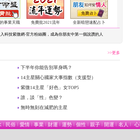
的事業天職
免費批2021流年
全新暗戀速配占卜
加入
科技紫微網-官方粉絲團
，成為你朋友中第一個說讚的人
>>更多
 
下半年你能告別單身嗎？
 
14主星關心國家大事指數（支援型）
 
紫微14主星「好色」女TOP5
 
誰，談「性」色變？
 
無時無刻在減肥的主星
水
民俗
愛情
事業
財運
運勢
個性
親子
開運
名人
心