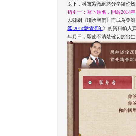
以下，科技紫微網將分享給你幾項
指引一：寫下姓名，開啟2014
以韓劇《繼承者們》而成為亞洲
算-2014愛情流年
》的資料輸入
年月日，即使不清楚確切的出生