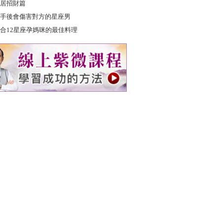
居招財篇
手後會傷害對方的星座男
合12星座孕媽咪的最佳料理