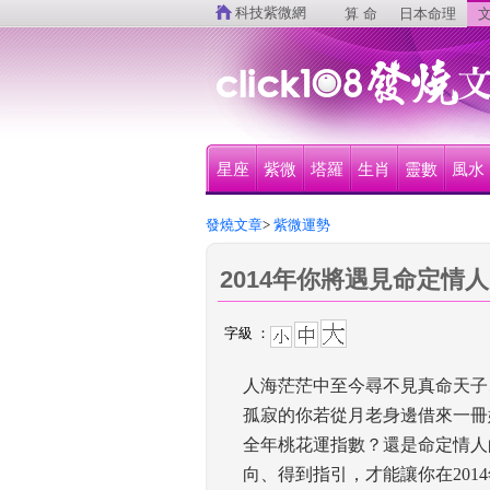
 
科技紫微網
算 命
日本命理
文
星座
紫微
塔羅
生肖
靈數
風水
發燒文章
>
 紫微運勢
2014年你將遇見命定情
字級 ：
人海茫茫中至今尋不見真命天子
孤寂的你若從月老身邊借來一冊
全年桃花運指數？還是命定情人
向、得到指引，才能讓你在201