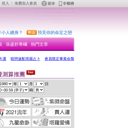
登入
 | 
免費加入會員
 
年小人纏身？
預見你的命定之戀
驗
張盛舒專欄
熱門文章
大運
暗戀速配塔羅占卜
會員限定事業命盤
 年 
 月 
 日
 時 