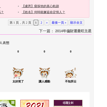
第 1 頁，共 2 頁
1
2
»
最後一頁 »
顯示全文
下一篇：
 
2014年偏財運最旺主星
 人表態
0
0
0
太好笑了
讓人感動
不知所云