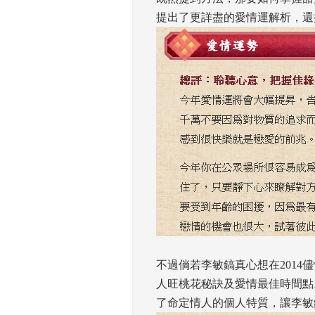
提出了更詳盡的愛情運解析，還
 
不過倘若李敏鎬真心想在201
人旺桃花秘訣及愛情最佳時間點
了命定情人的個人特質，讓李敏