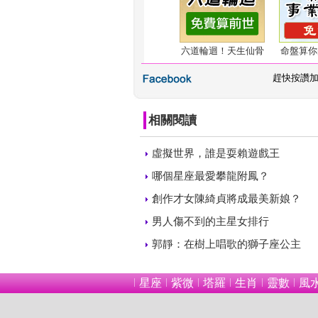
六道輪迴！天生仙骨
命盤算你
 
趕快按讚
相關閱讀
 
虛擬世界，誰是耍賴遊戲王
 
哪個星座最愛攀龍附鳳？
 
創作才女陳綺貞將成最美新娘？
 
男人傷不到的主星女排行
 
郭靜：在樹上唱歌的獅子座公主
星座
紫微
塔羅
生肖
靈數
風