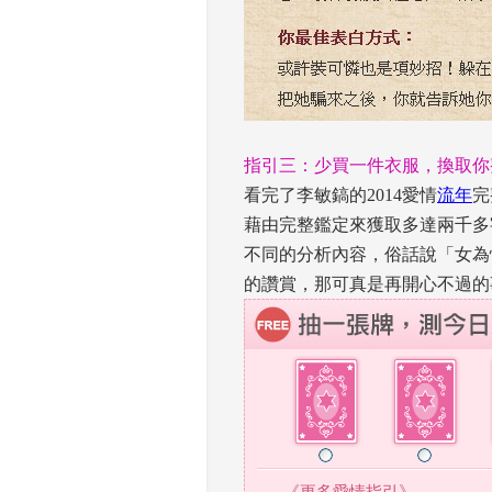
 
指引三：少買一件衣服，換取你
看完了李敏鎬的2014愛情
流年
完
藉由完整鑑定來獲取多達兩千多
不同的分析內容，俗話說「女為
的讚賞，那可真是再開心不過的