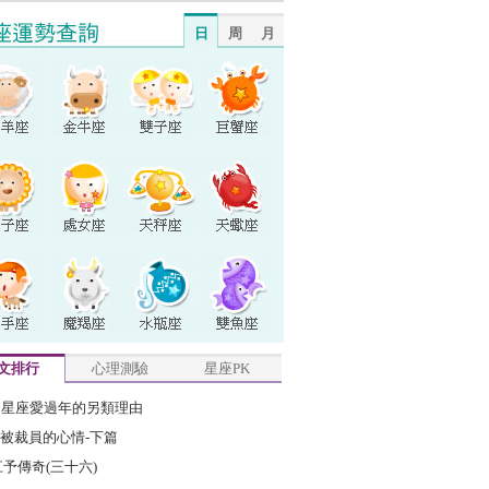
日
周
月
文排行
心理測驗
星座PK
2星座愛過年的另類理由
被裁員的心情-下篇
江予傳奇(三十六)