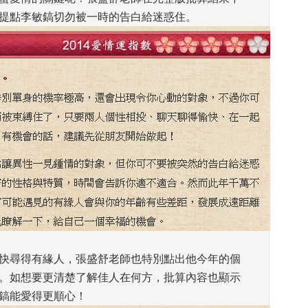
提點李敏鎬切勿被一時的告白給迷惑住。 
4儘快尋得有緣人，張盛舒老師也特別點出他今年的個
。如想要更清楚了解佳人在何方，批算內容也顯示
鎬能愛得更順心！ 