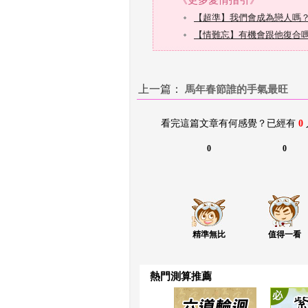
上一篇：
 
馬年春節誰的手氣最旺
看完這篇文章有何感覺？已經有 
0
0
0
精準無比
值得一看
熱門測算推薦