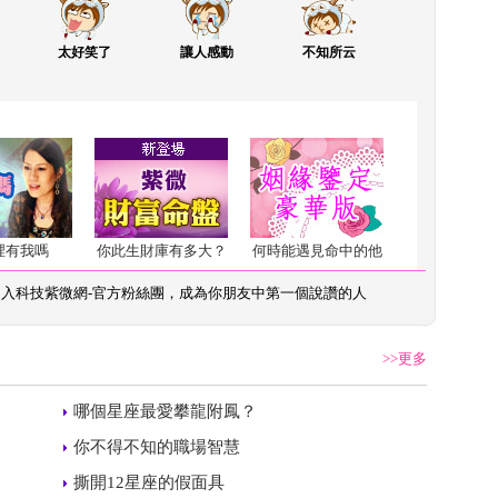
太好笑了
讓人感動
不知所云
裡有我嗎
你此生財庫有多大？
何時能遇見命中的他
加入
科技紫微網-官方粉絲團
，成為你朋友中第一個說讚的人
>>更多
 
哪個星座最愛攀龍附鳳？
 
你不得不知的職場智慧
 
撕開12星座的假面具