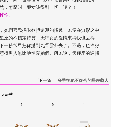
然，怎麼叫「壞女孩得到一切」呢？！
掉你」
，她們喜歡採取欲拒還迎的招數，以便在無形之中
星座的不穩定特質，天秤女的愛情來得快也去得
下一秒卻早把你拋到九霄雲外去了。不過，也恰好
惹得男人無比地憐愛她們。所以說，天秤座的這招
下一篇：
 
分手後絕不復合的星座藝人
 人表態
0
0
1