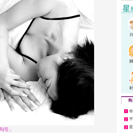
熱
命
平
星
勾引」