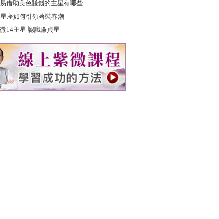
易借助美色賺錢的主星有哪些
2星座如何引領著裝春潮
微14主星-認識廉貞星