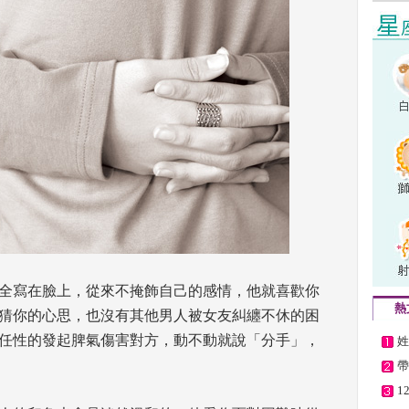
全寫在臉上，從來不掩飾自己的感情，他就喜歡你
熱
猜你的心思，也沒有其他男人被女友糾纏不休的困
任性的發起脾氣傷害對方，動不動就說「分手」，
姓
帶
1