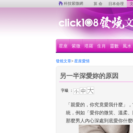
 
科技紫微網
算 命
日本命理
文
星座
紫微
塔羅
生肖
靈數
風水
發燒文章
>
 星座愛情
另一半深愛妳的原因
字級 ：
「親愛的，你究竟愛我什麼」，
統，例如「愛你的微笑、溫柔、
那麼男人內心深處到底愛你什麼