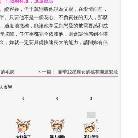
）：撒嬌有度，迅速成長
、縱容妳，但千萬別將他視為父親，在愛情面前，
半。只要他不是一個花心、不負責任的男人，那麼
。適度地撒嬌，能讓他享受到戀愛的被需要感和成
理取鬧，任何事都完全依賴他，則會讓他感到不堪
久，妳就一定要具備快速長大的能力，請問妳有信
了的毛病
下一篇：
 
夏季12星座女的桃花開運彩妝
 人表態
0
0
2
太好笑了
讓人感動
不知所云