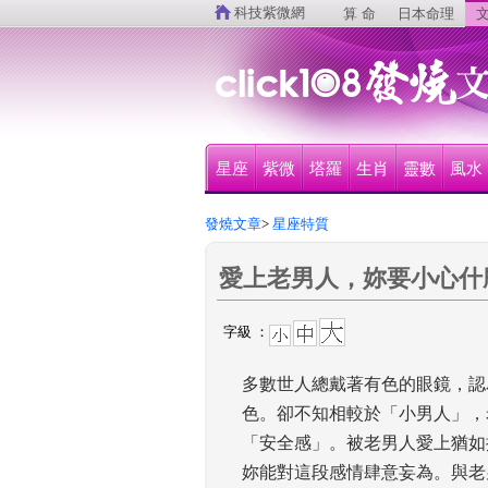
 
科技紫微網
算 命
日本命理
文
星座
紫微
塔羅
生肖
靈數
風水
發燒文章
>
 星座特質
愛上老男人，妳要小心什
字級 ：
多數世人總戴著有色的眼鏡，認
色。卻不知相較於「小男人」，
「安全感」。被老男人愛上猶如
妳能對這段感情肆意妄為。與老