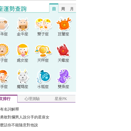
日
周
月
文排行
心理測驗
星座PK
有名詞解釋
勇敢對爛男人說分手的星座女
麼話你不能隨意對他說