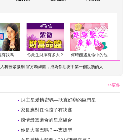
裡有我嗎
你此生財庫有多大？
何時能遇見命中的他
加入
科技紫微網-官方粉絲團
，成為你朋友中第一個說讚的人
>>更多
 
14主星愛情密碼—耿直好辯的巨門星
 
）
家長應對任性孩子有訣竅
 
感情最需磨合的星座組合
 
你是大嘴巴嗎？---支援型
 