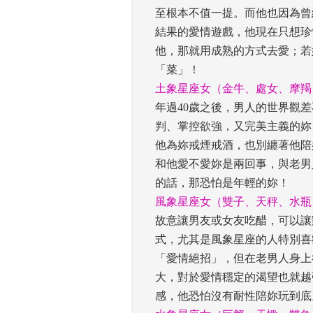
至根本不值一提。而他也因為曾
結果的愛情遊戲，他現在只想珍
他，那就用成熟的方式去愛；若
「菜」！ 
土象星座女（金牛、處女、摩羯
年過40歲之後，男人的世界觀
判、掌控欲強，又完美主義的妳
他為妳戒煙戒酒，也別纏著他陪
和他愛不愛妳是兩回事，與老男
的話，那恐怕是年輕的妳！ 
風象星座女（雙子、天秤、水瓶
故意讓男友或女友吃醋，可以讓
式，尤其是風象星座的人特別喜
「愛情絕招」，但在老男人身上
大，對於愛情穩定的渴望也就越
感，他恐怕沒有耐性陪妳玩到底。