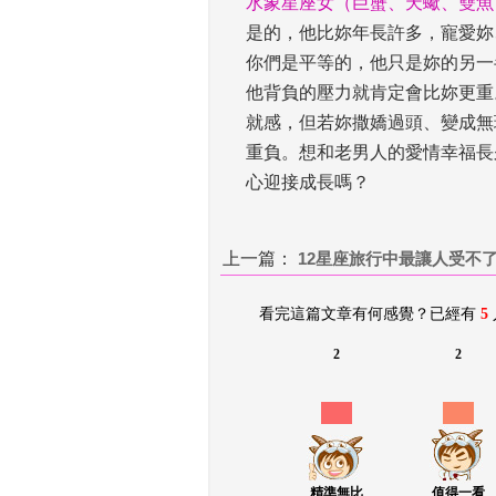
水象星座女（巨蟹、天蠍、雙魚
是的，他比妳年長許多，寵愛妳
你們是平等的，他只是妳的另一
他背負的壓力就肯定會比妳更重
就感，但若妳撒嬌過頭、變成無
重負。想和老男人的愛情幸福長
心迎接成長嗎？
上一篇：
 
12星座旅行中最讓人受不
看完這篇文章有何感覺？已經有 
5
2
2
精準無比
值得一看