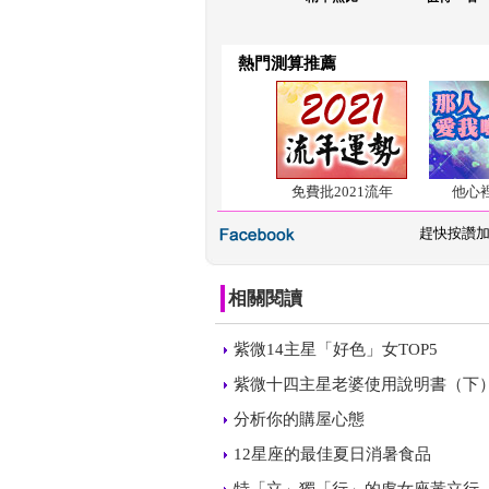
熱門測算推薦
免費批2021流年
他心
 
趕快按讚
相關閱讀
 
紫微14主星「好色」女TOP5
 
紫微十四主星老婆使用說明書（下
 
分析你的購屋心態
 
12星座的最佳夏日消暑食品
 