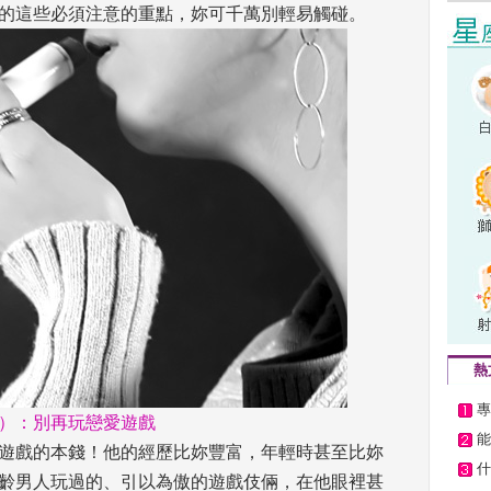
的這些必須注意的重點，妳可千萬別輕易觸碰。 
熱
專
）：別再玩戀愛遊戲
能
遊戲的本錢！他的經歷比妳豐富，年輕時甚至比妳
什
齡男人玩過的、引以為傲的遊戲伎倆，在他眼裡甚