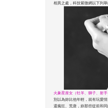
相異之處，科技紫微網以下列舉
火象星座女（牡羊、獅子、射手
別以為妳比他年輕，就有玩愛情
還瘋狂、荒唐，妳那些從前和同