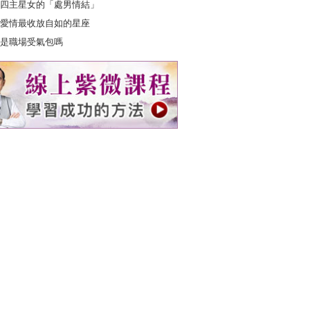
四主星女的「處男情結」
愛情最收放自如的星座
是職場受氣包嗎