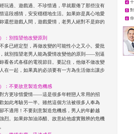
十
經玩過、遊戲過、不珍惜過，早就厭倦了那些沒有
對
惜這段感情，安安穩穩地生活。如果妳是真心地愛
你
妳還想遊戲人間，遊戲愛情，老男人絕對不是妳的
）：別指望他改變原則
差不多已經定型，再做改變的可能性小之又小。愛批
，就別指望老男人能為愛情改變他的原則——別逼
妳看各式各樣的電視節目。要記住，他做不做改變
人在一起，如果真的必須要有一方為生活做出讓步
）：不要故意製造危機感
對方更珍惜愛情——這是很多年輕戀人常用的招
歡如此考驗另一半。雖然這個方法被很多人奉為
卻不適用！不要刻意製造危機感，男人的年齡越
強烈。如果妳加油添醋、故意給他虛實難辨的危機
 