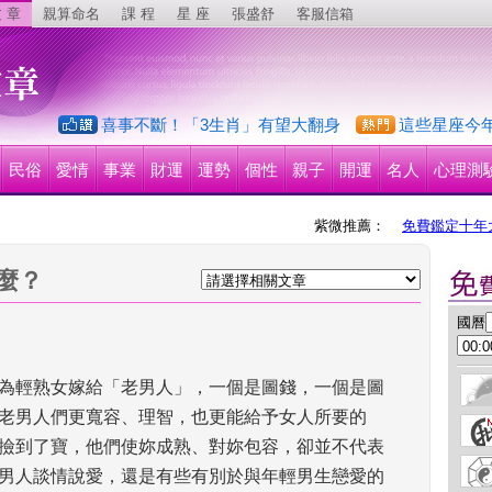
 章
親算命名
課 程
星 座
張盛舒
客服信箱
喜事不斷！「3生肖」有望大翻身
這些星座今
民俗
愛情
事業
財運
運勢
個性
親子
開運
名人
心理測
紫微推薦：
免費鑑定十年
麼？
 國曆
為輕熟女嫁給「老男人」，一個是圖錢，一個是圖
老男人們更寬容、理智，也更能給予女人所要的
撿到了寶，他們使妳成熟、對妳包容，卻並不代表
男人談情說愛，還是有些有別於與年輕男生戀愛的