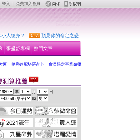
登入
 | 
免費加入會員
 
年小人纏身？
預見你的命定之戀
驗
張盛舒專欄
熱門文章
大運
暗戀速配塔羅占卜
會員限定事業命盤
 年 
 月 
 日
 時 