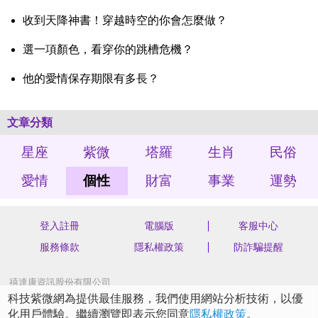
收到天降神書！穿越時空的你會怎麼做？
選一項顏色，看穿你的跳槽危機？
他的愛情保存期限有多長？
文章分類
星座
紫微
塔羅
生肖
民俗
愛情
個性
財富
事業
運勢
登入註冊
電腦版
客服中心
服務條款
隱私權政策
防詐騙提醒
禧達康資訊股份有限公司
統編 70562904
科技紫微網為提供最佳服務，我們使用網站分析技術，以優
新北市汐止區新台五路一段75號4樓之3
化用戶體驗。繼續瀏覽即表示您同意
隱私權政策
。