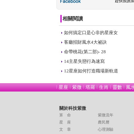
 
趕快按讚
相關閱讀
 
如何搞定口是心非的星座女
 
客廳招財風水4大祕訣
 
命帶桃花(第二部)- 28
 
14主星失戀行為速寫
 
12星座如何打造職場新軌道
星座
紫微
塔羅
生肖
靈數
風
關於科技紫微
算 命
紫微流年
星 座
農民曆
文 章
心理測驗
 