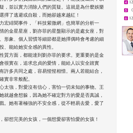
1
疑，並以實力消除人們的質疑。這就是為什麼娛樂
《
選擇了逃避或自殺，而她卻越來越紅！ 
1
力宏緋聞事件，「科技紫微網」也簡單的分析一
情的金星星座，劉亦菲的星盤顯示的是處女座，對
、形象、個人習慣等細節都是她擇偶時會考慮的細
投、能給她安全感的異性。 
性質方面，都能達到劉亦菲的要求。更重要的是金
會很實在，追求忠貞的愛情，能給人以安全踏實
有許多共同之處，容易惺惺相惜。兩人若能結合，
確實非常般配。 
心太強，對愛沒有信心，害怕一切未知的事物。王
她就越會想躲，因為她不確定對方的愛是否真誠，
戲。她有著極強的不安全感，從不輕易去愛，愛了
，卻想完美的女孩，一個想愛卻害怕愛的女孩！