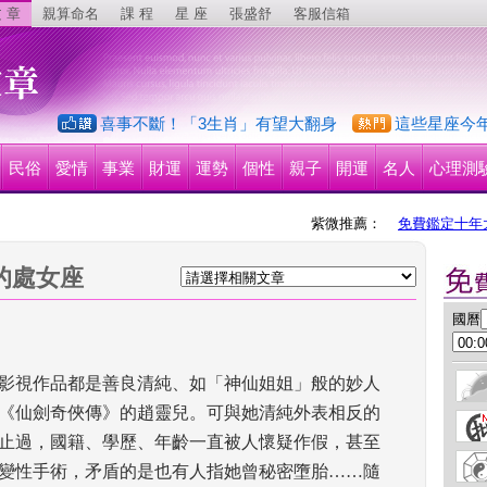
 章
親算命名
課 程
星 座
張盛舒
客服信箱
喜事不斷！「3生肖」有望大翻身
這些星座今
民俗
愛情
事業
財運
運勢
個性
親子
開運
名人
心理測
紫微推薦：
免費鑑定十年
的處女座
 國曆
影視作品都是善良清純、如「神仙姐姐」般的妙人
《仙劍奇俠傳》的趙靈兒。可與她清純外表相反的
止過，國籍、學歷、年齡一直被人懷疑作假，甚至
變性手術，矛盾的是也有人指她曾秘密墮胎……隨