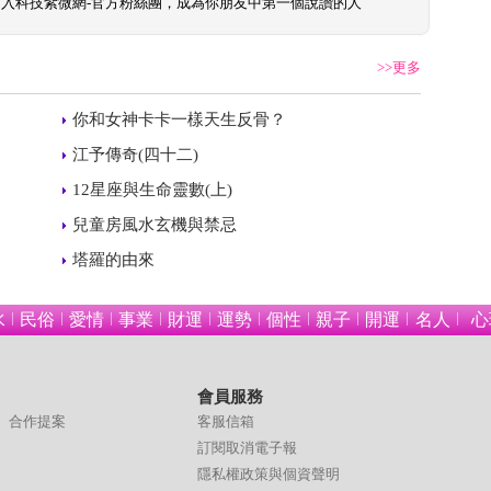
加入
科技紫微網-官方粉絲團
，成為你朋友中第一個說讚的人
>>更多
 
你和女神卡卡一樣天生反骨？
 
江予傳奇(四十二)
 
12星座與生命靈數(上)
 
兒童房風水玄機與禁忌
 
塔羅的由來
水
民俗
愛情
事業
財運
運勢
個性
親子
開運
名人
心
會員服務
合作提案
客服信箱
訂閱取消電子報
隱私權政策與個資聲明