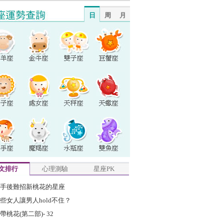
日
周
月
文排行
心理測驗
星座PK
手後難招新桃花的星座
些女人讓男人hold不住？
帶桃花(第二部)- 32 