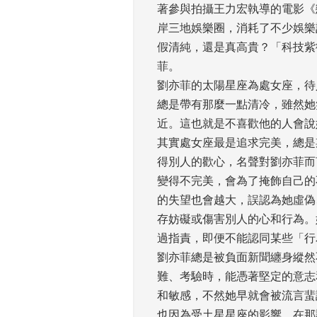
著參與拍攝王力宏執導的電影《
岸三地娛樂圈，消耗了不少娛樂
假清純，還是真高貴？「科技紫
菲。 
劉亦菲的太陽星座為處女座，待
總是帶有那麼一點清冷，雖然她
近。這也就是不喜歡他的人會說
其實處女座最是追求完美，總是
得別人的歡心，名聲對劉亦菲而
變得不完美，會為了掩飾自己的
的失望也會越大，誤認為她虛偽
存妨礙或傷害別人的心和行為。
過指責，即便不能認同某些「行
劉亦菲總是被負面新聞纏身縱然
難、考驗時，能憑著堅定的意志
和敏感，不然她早就會被流言蜚
也因為受土星星座的影響，在那