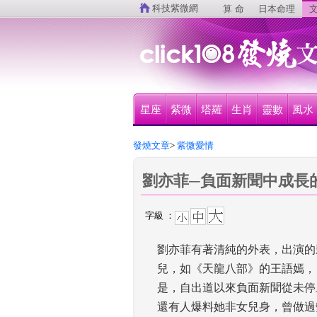
 
科技紫微網
算 命
日本命理
文
星座
紫微
塔羅
生肖
靈數
風水
發燒文章
>
 紫微愛情
劉亦菲─負面新聞中成長
字級 ：
劉亦菲有著清純的外表，出演的
兒，如《天龍八部》的王語嫣，
是，自出道以來負面新聞從未停
還有人爆料她非女兒身，曾做過