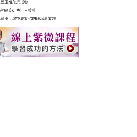
2星座姐弟戀指數
射鵰英雄傳》－黃蓉
2星座，尋找屬於你的職場新族群