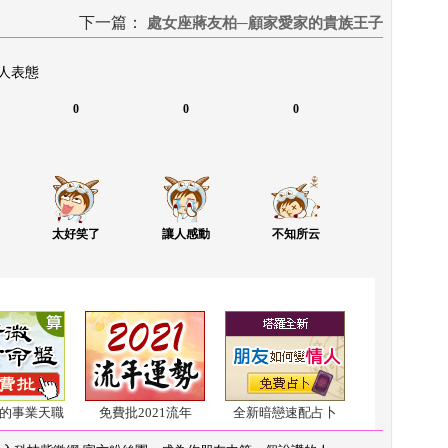
下一篇：
 
處女座蔣友柏─顧家愛家的貴族王子
 人表態
0
0
0
太好笑了
讓人感動
不知所云
的事業天職
免費批2021流年
全新暗戀速配占卜