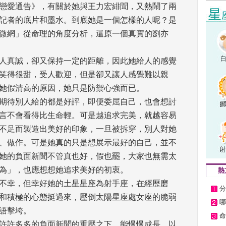
戀愛通告》，有關於她與王力宏緋聞，又熱鬧了兩
記者的底片和墨水。到底她是一個怎樣的人呢？是
微網」從命理的角度分析，還原一個真實的劉亦
人真誠，卻又保持一定的距離，因此她給人的感覺
笑得很甜，受人歡迎，但是卻又讓人感覺難以親
她假清高的原因，她只是防禦心強而已。 
期待別人給的都是好評，即便委屈自己，也會想討
言不會看得比生命輕。可是越追求完美，就越容易
不足而製造出美好的印象，一旦被拆穿，別人對她
、做作。可是她真的只是想展示最好的自己，並不
她的負面新聞不管真也好，假也罷，大家也無需太
為」，也應想想她追求美好的初衷。 
熱
不幸，但幸好她的土星星座為射手座，在經歷磨
分
和積極的心態挺過來，壓倒太陽星座處女座的脆弱
哪
語擊垮。 
命
許許多多的負面新聞的重壓之下，能慢慢成長，以