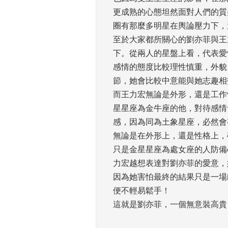
更成熟的心態坦然面對人們的質
圈有那麼多明星在輿論壓力下，
至於大家都所關心的劉亦菲與王
下。從兩人的星盤上看，代表愛
感情的態度比較理性慎重，外貌
節，她會比較中意能與她志趣相
而王力宏無論是外形，還是工作
星星座為金牛座的他，對待感情
感，因為同為土象星座，必然會
無論是在外形上，還是性格上，
只是金星星座為處女座的人防備
力宏越想表達對劉亦菲的愛意，
因為她害怕最終的結果只是一場
便不輕易鬆手！ 
這就是劉亦菲，一個無意裝高貴