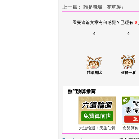
上一篇：
 
誰是職場「花草族」
看完這篇文章有何感覺？已經有 
0
0
0
精準無比
值得一看
熱門測算推薦
六道輪迴！天生仙骨
命盤算你