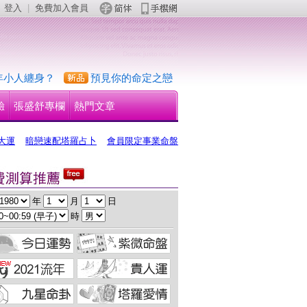
登入
 | 
免費加入會員
 
年小人纏身？
預見你的命定之戀
驗
張盛舒專欄
熱門文章
大運
暗戀速配塔羅占卜
會員限定事業命盤
 年 
 月 
 日
 時 