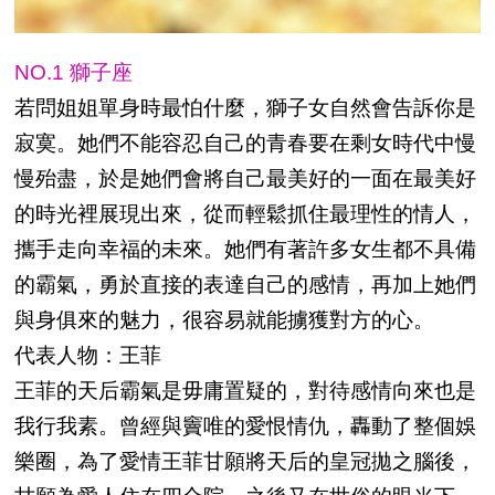
NO.1 獅子座
若問姐姐單身時最怕什麼，獅子女自然會告訴你是
寂寞。她們不能容忍自己的青春要在剩女時代中慢
慢殆盡，於是她們會將自己最美好的一面在最美好
的時光裡展現出來，從而輕鬆抓住最理性的情人，
攜手走向幸福的未來。她們有著許多女生都不具備
的霸氣，勇於直接的表達自己的感情，再加上她們
與身俱來的魅力，很容易就能擄獲對方的心。
代表人物：王菲
王菲的天后霸氣是毋庸置疑的，對待感情向來也是
我行我素。曾經與竇唯的愛恨情仇，轟動了整個娛
樂圈，為了愛情王菲甘願將天后的皇冠拋之腦後，