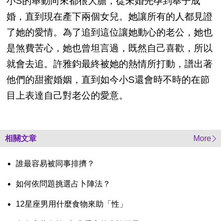
小S的舉動向來都很大膽，從未婚先孕到奉子成
婚，直到現在產下兩個女兒。她讓所有的人都見證
了她的愛情。為了追到這位讓她動心的老公，她也
是煞費苦心，她也曾坦言過，既然自己喜歡，所以
就會去追。許雅鈞最終被她的熱情所打動，譜出著
他們的甜蜜婚姻，直到如今小S還會時不時的在節
目上表達自己對老公的愛意。
相關文章
More
誰最容易被同事排擠？
如何依問題挑選占卜陣法？
12星座男用什麼食物來助「性」