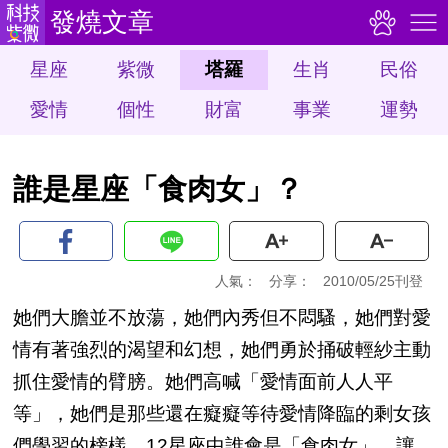
發燒文章
星座
紫微
塔羅
生肖
民俗
愛情
個性
財富
事業
運勢
誰是星座「食肉女」？
人氣：
分享：
2010/05/25刊登
她們大膽並不放蕩，她們內秀但不悶騷，她們對愛
情有著強烈的渴望和幻想，她們勇於捅破輕紗主動
抓住愛情的臂膀。她們高喊「愛情面前人人平
等」，她們是那些還在癡癡等待愛情降臨的剩女孩
們學習的榜樣。12星座中誰會是「食肉女」，讓