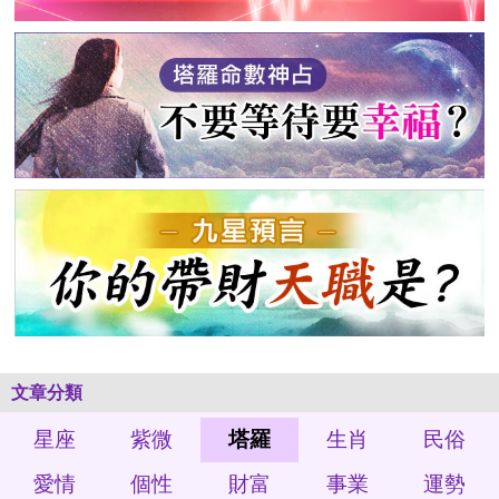
文章分類
星座
紫微
塔羅
生肖
民俗
愛情
個性
財富
事業
運勢