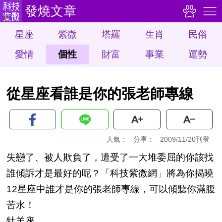
發燒文章
星座
紫微
塔羅
生肖
民俗
愛情
個性
財富
事業
運勢
從星座看誰是你的張老師專線
人氣：
分享：
2009/11/20刊登
失戀了、被人欺負了，遭受了一大堆委屈的你該找
誰傾訴才是最好的呢？「科技紫微網」將為你揭曉
12星座中誰才是你的張老師專線，可以傾聽你滿腹
苦水！
牡羊座