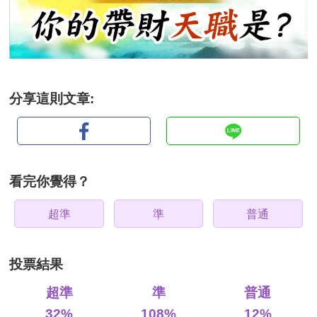
分享這則文章:
看完你覺得？
超準
準
普通
投票結果
超準
準
普通
32%
108%
12%