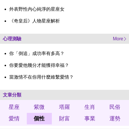
外表野性內心純淨的星座女
《奇皇后》人物星座解析
心理測驗
More
你「倒追」成功率有多高？
你要愛他幾分才能獲得幸福？
當激情不在你用什麼維繫愛情？
文章分類
星座
紫微
塔羅
生肖
民俗
愛情
個性
財富
事業
運勢