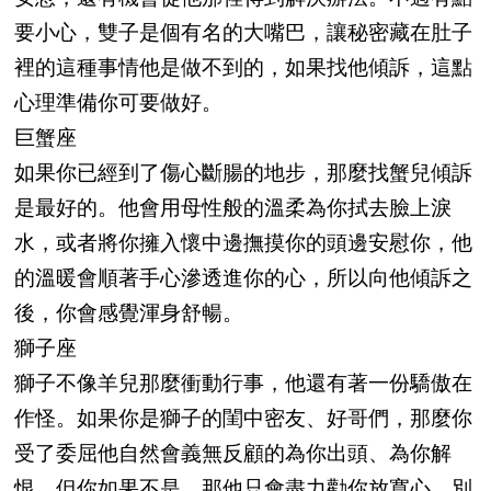
要小心，雙子是個有名的大嘴巴，讓秘密藏在肚子
裡的這種事情他是做不到的，如果找他傾訴，這點
心理準備你可要做好。
巨蟹座
如果你已經到了傷心斷腸的地步，那麼找蟹兒傾訴
是最好的。他會用母性般的溫柔為你拭去臉上淚
水，或者將你擁入懷中邊撫摸你的頭邊安慰你，他
的溫暖會順著手心滲透進你的心，所以向他傾訴之
後，你會感覺渾身舒暢。
獅子座
獅子不像羊兒那麼衝動行事，他還有著一份驕傲在
作怪。如果你是獅子的閨中密友、好哥們，那麼你
受了委屈他自然會義無反顧的為你出頭、為你解
恨。但你如果不是，那他只會盡力勸你放寬心，別