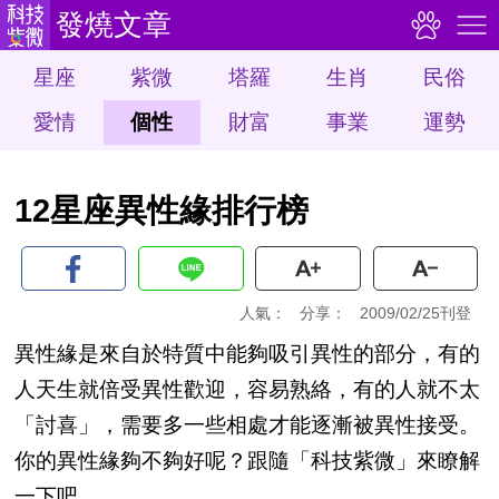
發燒文章
星座
紫微
塔羅
生肖
民俗
愛情
個性
財富
事業
運勢
12星座異性緣排行榜
人氣：
分享：
2009/02/25刊登
異性緣是來自於特質中能夠吸引異性的部分，有的
人天生就倍受異性歡迎，容易熟絡，有的人就不太
「討喜」，需要多一些相處才能逐漸被異性接受。
你的異性緣夠不夠好呢？跟隨「科技紫微」來瞭解
一下吧。