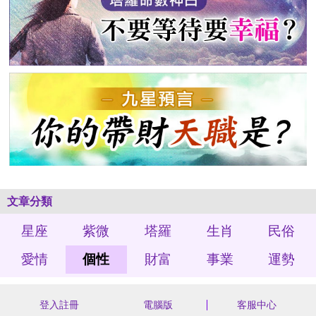
文章分類
星座
紫微
塔羅
生肖
民俗
愛情
個性
財富
事業
運勢
登入註冊
電腦版
客服中心