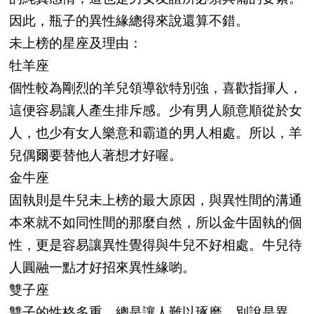
因此，瓶子的異性緣總得來說還算不錯。
未上榜的星座及理由：
牡羊座
個性較為剛烈的羊兒領導欲特別強，喜歡指揮人，
這便容易讓人產生排斥感。少有男人願意順從於女
人，也少有女人樂意和霸道的男人相處。所以，羊
兒偶爾要替他人著想才好喔。
金牛座
固執則是牛兒未上榜的最大原因，與異性間的溝通
本來就不如同性間的那麼自然，所以金牛固執的個
性，更是容易讓異性覺得與牛兒不好相處。牛兒待
人圓融一點才好招來異性緣喲。
雙子座
雙子的性格多重，總是讓人難以琢磨，別說是異