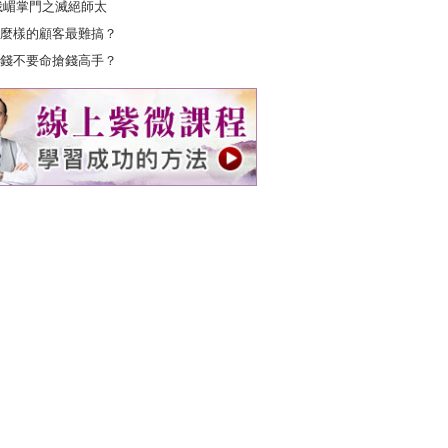
峨嵋掌門之滅絕師太
麼樣的顧客最難搞？
錢不要命搶錢高手？