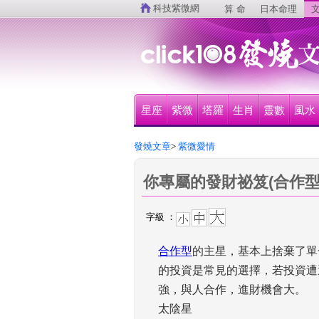
 
科技紫微網
算 命
日本命理
文
星座
紫微
塔羅
生肖
靈數
風水
發燒文章
>
 紫微愛情
你專屬的發財祕笈(合作型
字級 ：
合作型
的主星，基本上捨棄了單
的投資是常見的選擇，若投資遭
強，與人合作，進財機會大。 
太陰星 