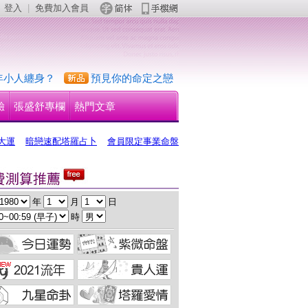
登入
 | 
免費加入會員
 
年小人纏身？
預見你的命定之戀
驗
張盛舒專欄
熱門文章
大運
暗戀速配塔羅占卜
會員限定事業命盤
 年 
 月 
 日
 時 