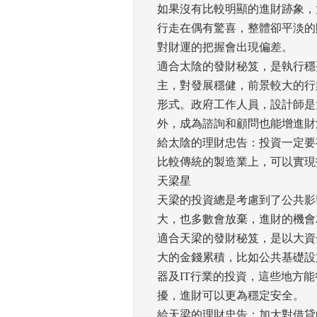
如果沒有比較明顯的進財跡象，
行走在偶有驚喜，整體卻平淡的
對財運的把握會出現偏差。 
適合太陰的發財秘笈，是執行穩
主，對發展穩健，前景較大的行
形式。政府工作人員，設計師是
外，成為諮詢和顧問也能增進財源
給太陰的理財忠告：投資一定要
比較傳統的製造業上，可以實現
天梁星 
天梁的投資總是考慮到了公共影
大，也多數會放棄，進財的機會
適合天梁的發財秘笈，是以大資
大的金錢累積，比如公共基礎設
器及IT行業的投資，這些地方
擾，進財可以更為穩定安全。 
給天梁的理財忠告：加大對借貸