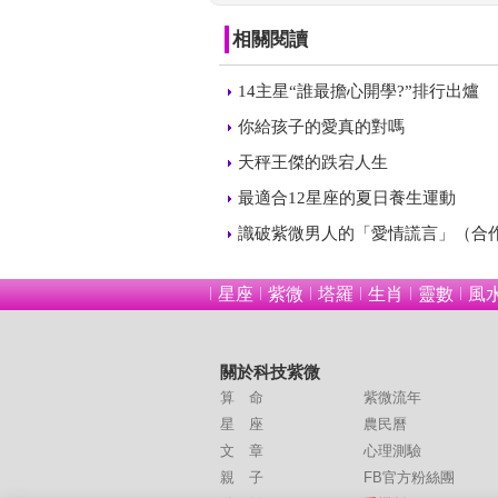
相關閱讀
 
14主星“誰最擔心開學?”排行出爐
 
你給孩子的愛真的對嗎
 
天秤王傑的跌宕人生
 
最適合12星座的夏日養生運動
 
識破紫微男人的「愛情謊言」（合
星座
紫微
塔羅
生肖
靈數
風
關於科技紫微
算 命
紫微流年
星 座
農民曆
文 章
心理測驗
 
親 子
FB官方粉絲團