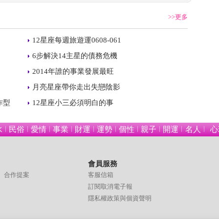
>>更多
 
12星座每週旅遊運0608-061
 
6步解決14主星的債務危機
 
2014年誰的事業發展最旺
 
月亮星座帶你走出失戀陰影
 
作型
12星座小三必須明白的事
水
民俗
愛情
事業
財運
運勢
個性
親子
開運
名人
心
會員服務
合作提案
客服信箱
訂閱取消電子報
隱私權政策與個資聲明