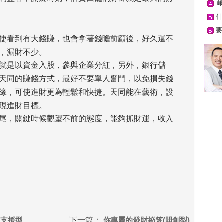
 
什
要
使看到有大錢賺，也會拿著錢瞻前顧後，好久還不
，漏財不少。 
就是以資金入股，參與企業分紅，另外，銀行儲
天同的賺錢方式，最好不要單人奮鬥，以免損失錢
緣，可使進財更為輕鬆和快捷。天同能在藝術，設
現進財目標。 
尾，關鍵時候觀望不前的態度，能夠抓財運，收入
-支援型
下一篇：
 
你專屬的發財祕笈(開創型)