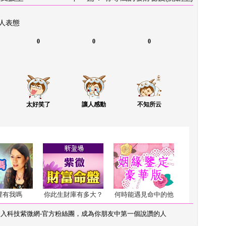
 人表態
0
0
0
太好笑了
讓人感動
不知所云
裡有我嗎
你此生財庫有多大？
何時能遇見命中的他
加入
科技紫微網-官方粉絲團
，成為你朋友中第一個說讚的人