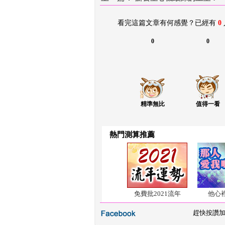
看完這篇文章有何感覺？已經有 
0
0
0
精準無比
值得一看
熱門測算推薦
免費批2021流年
他心
 
趕快按讚