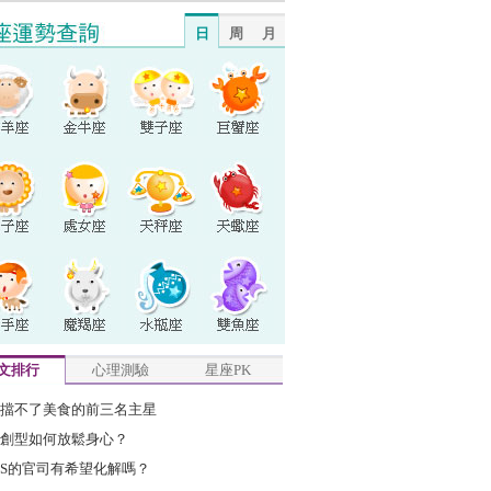
日
周
月
文排行
心理測驗
星座PK
擋不了美食的前三名主星
創型如何放鬆身心？
S的官司有希望化解嗎？