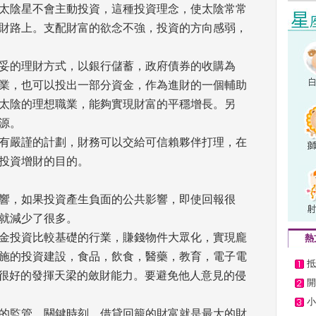
太陰星不會主動投資，這種投資理念，使太陰常常
財路上。支配財富的欲念不強，投資的方向感弱，
妥的理財方式，以銀行儲蓄，政府債券的收購為
業，也可以投出一部分資金，作為進財的一個輔助
太陰的理想職業，能夠實現財富的平穩增長。另
。 
有嚴謹的計劃，財務可以交給可信賴夥伴打理，在
投資增財的目的。 
響，如果投資產生負面的公共影響，即使回報很
就減少了很多。 
金投資比較基礎的行業，賺錢物件大眾化，實現龐
熱
施的投資建設，食品，飲食，醫藥，教育，電子電
抵
能很好的發揮天梁的斂財能力。要避免他人意見的侵
開
小
的監管，關鍵時刻，借貸回籠的財富就是最大的財