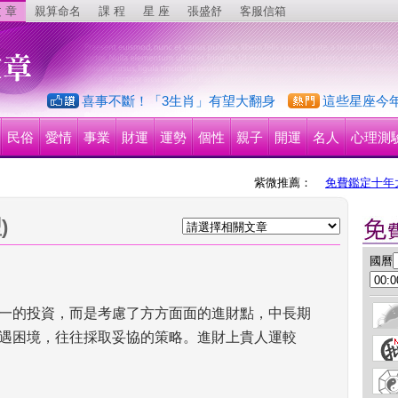
 章
親算命名
課 程
星 座
張盛舒
客服信箱
喜事不斷！「3生肖」有望大翻身
這些星座今
民俗
愛情
事業
財運
運勢
個性
親子
開運
名人
心理測
紫微推薦：
免費鑑定十年
)
 國曆
一的投資，而是考慮了方方面面的進財點，中長期
遇困境，往往採取妥協的策略。進財上貴人運較