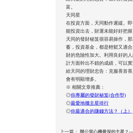
富。 
天同星 
在投資方面，天同動作遲緩。即
能投資出去，財運未能好好把握
天同的發財秘笈很容易操作，那
蓄，投資基金，都是輕鬆又適合
財的危險性加大。利用良好的人
計方面幹出不錯的成績，可以實
給天同的理財忠告：克服畏首畏
會有明顯增多。 
※ 相關文章推薦： 
◎
你專屬的發財秘笈(合作型)
◎
最愛地攤主星排行
◎
你最適合的賺錢方法？（上）
上一篇：
 
辦公室心機最深的主星？--