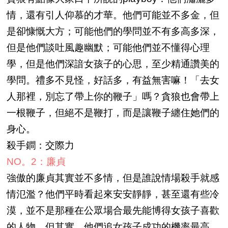
情，還有引人仰慕的才華。他們可能並不多金，但
是卻慷慨大方；可能他們的學問並不有多高多深，
但是他們談吐風趣幽默；可能他們並不懂得心理
學，但是他們深諳女孩子的心思，至少精通讚美的
學問。禮多不見怪，好話多，有益無害嘛！「去女
人那裡，別忘了帶上你的鞭子」嗎？貪狼也會帶上
一根鞭子，但絕不是鞭打，而是讓鞭子纏住她們的
身心。
殺手鐧：交際力
NO。2：廉貞
強傲的廉貞其實並不多情，但是誰說情場殺手就感
情氾濫？他們平時看起來安安靜靜，甚至還有些冷
漠，並不是那種在公眾場合最先能博得女孩子喜歡
的人物。但其實，他們追女孩子成功的機率最高。