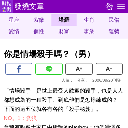
發燒文章
星座
紫微
塔羅
生肖
民俗
愛情
個性
財富
事業
運勢
你是情場殺手嗎？（男）
人氣：
分享：
2006/09/20刊登
「情場殺手」是世上最受人歡迎的殺手，也是人人
都想成為的一種殺手。到底他們是怎樣練成的？
下面的這五位就各有各的「殺手秘笈」。
NO。1：貪狼
貪狼有點像大家口中所說的playboy：他們瀟灑多