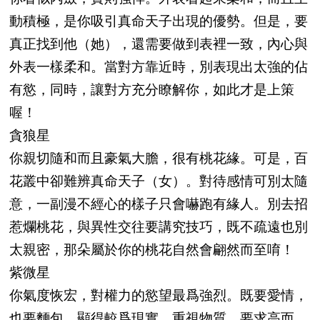
動積極，是你吸引真命天子出現的優勢。但是，要
真正找到他（她），還需要做到表裡一致，內心與
外表一樣柔和。當對方靠近時，別表現出太強的佔
有慾，同時，讓對方充分瞭解你，如此才是上策
喔！
貪狼星
你親切隨和而且豪氣大膽，很有桃花緣。可是，百
花叢中卻難辨真命天子（女）。對待感情可別太隨
意，一副漫不經心的樣子只會嚇跑有緣人。別去招
惹爛桃花，與異性交往要講究技巧，既不疏遠也別
太親密，那朵屬於你的桃花自然會翩然而至唷！
紫微星
你氣度恢宏，對權力的慾望最爲強烈。既要愛情，
也要麵包。顯得較爲現實，重視物質，要求高而