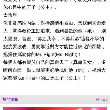
你心目中的王子（公主）。
太陰星
你非常感性內斂，對待感情很被動。想找到真命愛
人，就得敢於主動追求。遇到喜歡的他（她），別
太靦腆、害羞。“得之我幸，不得我命”這樣不爭的
態度要改改，勇於靠近對方才能拉近彼此的距離，
把握住屬於你的Mr. Right(Ms. Right)！
每個人都有屬於自己的真命天子（真命天女），多
瞭解自己一點，就能更好地找到他（她）。祝願大
家都能找到心目中的白馬王子（公主）！
熱門測算
More