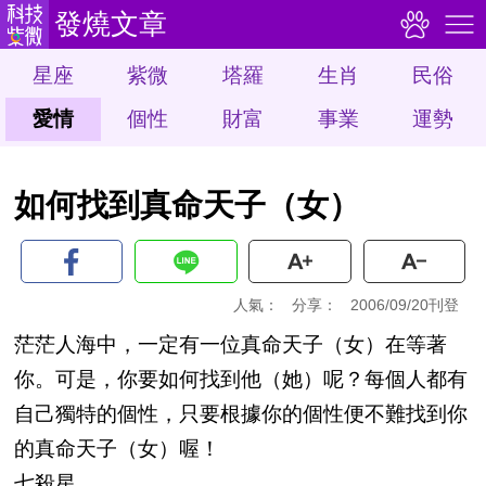
發燒文章
星座
紫微
塔羅
生肖
民俗
愛情
個性
財富
事業
運勢
如何找到真命天子（女）
人氣：
分享：
2006/09/20刊登
茫茫人海中，一定有一位真命天子（女）在等著
你。可是，你要如何找到他（她）呢？每個人都有
自己獨特的個性，只要根據你的個性便不難找到你
的真命天子（女）喔！
七殺星