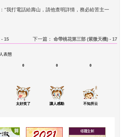
："我打電話給壽山，請他查明詳情，務必給苦主一
 15
下一篇：
 
 命帶桃花第三部 (紫微天機) - 17
 人表態
0
0
0
太好笑了
讓人感動
不知所云