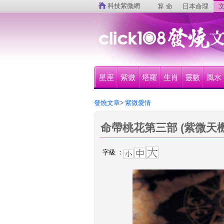
 
科技紫微網
算 命
日本命理
文
星座
紫微
塔羅
生肖
靈數
風水
發燒文章
>
 紫微愛情
命帶桃花第三部 (紫微天機) 
字級 ：