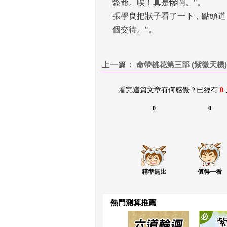
斃命。唉！真是慘啊。"。 
張學良把狀子看了一下，點頭道
個交待。"。
上一篇：
 
命帶桃花第三部 (紫微天機) -
看完這篇文章有何感覺？已經有 
0
0
0
精準無比
值得一看
熱門測算推薦