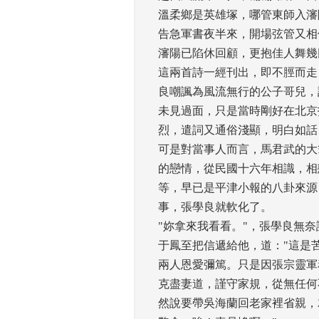
溫柔鄉是英雄塚，哪管東師入瀋陽
告急軍書夜半來，開場弦管又相催
瀋陽已陷休回顧，更抱佳人舞幾回
這兩首詩一經刊出，即不脛而走
良嘲諷為風流無行的公子哥兒，
未見過面，只是當時剛好在北京
烈，遣詞又通俗淺顯，明白如話
可是對當事人而言，馬君武的大
的戀情，從民國十六年相識，相
等，早已是平津小報的八卦來源
事，張學良就軟化了。 
"妳拿來我看看。"，張學良無奈
于鳳至把信遞給他，道："這是
兩人恩愛彌篤。只是因張宗靈軍
克盡妻道，謹守家規，從無任何
然說要帶吳海蘭回老家裡省親，