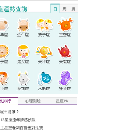
日
周
月
文排行
心理測驗
星座PK
屁王是誰？
013星座流年情感預報
4主星型老闆百變應對法寶