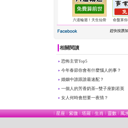
六道輪迴！天生仙骨
命盤算你
 
趕快按讚
相關閱讀
 
恐怖主管Top5
 
今年春節你會有什麼惱人的事？
 
婚姻中誰跟誰最速配？
 
一個人的芳香奶茶─雙子座劉若英
 
女人何時會想要一夜情？
星座
紫微
塔羅
生肖
靈數
風