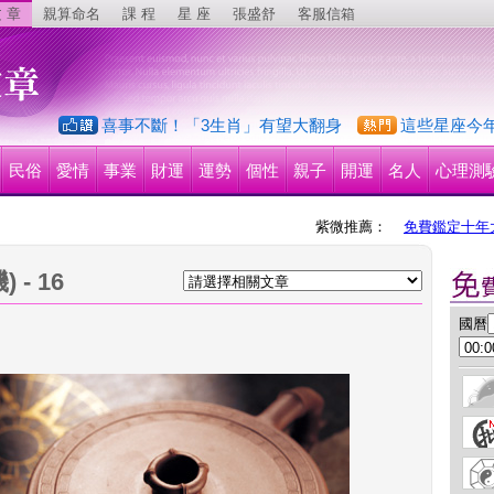
 章
親算命名
課 程
星 座
張盛舒
客服信箱
喜事不斷！「3生肖」有望大翻身
這些星座今
民俗
愛情
事業
財運
運勢
個性
親子
開運
名人
心理測
紫微推薦：
免費鑑定十年
- 16
 國曆