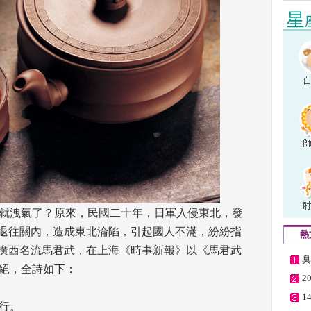
就洩氣了？原來，民國二十年，日軍入侵東北，發
而退往關內，造成東北淪陷，引起國人不滿，紛紛指
熱
時廣西名流馬君武，在上海《時事新報》以《馬君武
臭
絕，全詩如下： 
2
1
。 