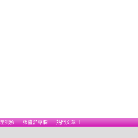
理測驗
張盛舒專欄
熱門文章