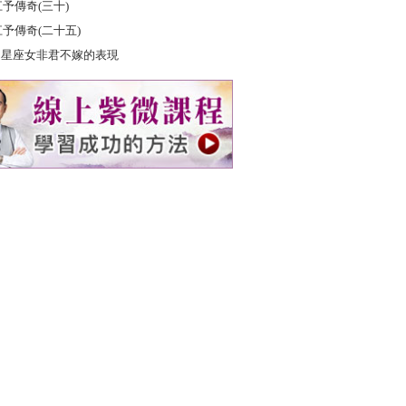
江予傳奇(三十)
江予傳奇(二十五)
2星座女非君不嫁的表現