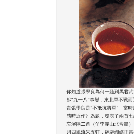
你知道張學良為何一聽到馬君武
起"九一八"事變，東北軍不戰
責張學良是"不抵抗將軍"。當
感時近作》為題，發表了兩首七
哀瀋陽二首（仿李義山北齊體） 
趙四風流朱五狂，翩翩蝴蝶正當行