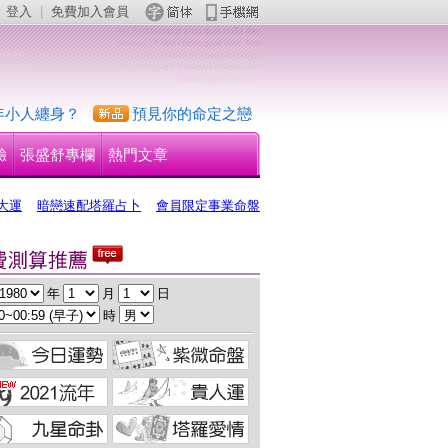
登入
 | 
免費加入會員
 
年小人纏身？
預見你的命定之戀
驗
張盛舒專欄
熱門文章
大運
暗戀速配塔羅占卜
會員限定事業命盤
 年 
 月 
 日
 時 