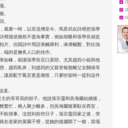
 
。 
 
。 
1
。 
，風靡一時，以至流傳至今。馬君武在詩裡把張學
詩裡描述雖然不盡為事實，例如胡蝶和張學良就從
拍片。但因詩中用語筆觸犀利，淋漓暢酣，對比強
，端的是膾炙人口的佳作。 
筆如椽，卻讓張學良百口莫辯。尤其趙四小姐與他
戀，趙四私奔，到趙四的父親登報脫離父女關係等
，讓原配于鳳至更是痛恨，只要吵架時一提到這件
說道。 
苦主的哥哥寫的狀子。他說張宗靈和吳海蘭結婚後，
務繁忙，兩人聚少離多，但吳海蘭隨軍駐在西安，
不軌情事。沒想到前些日子，張宗靈回家之後，突
就在老家的菜園子裡，從她的後腦開了一槍，當場