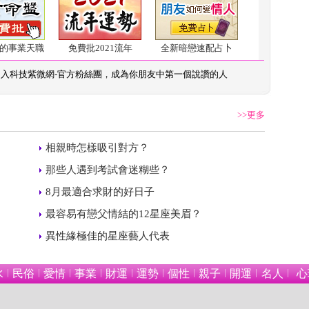
的事業天職
免費批2021流年
全新暗戀速配占卜
加入
科技紫微網-官方粉絲團
，成為你朋友中第一個說讚的人
>>更多
 
相親時怎樣吸引對方？
 
那些人遇到考試會迷糊些？
 
8月最適合求財的好日子
 
最容易有戀父情結的12星座美眉？
 
異性緣極佳的星座藝人代表
水
民俗
愛情
事業
財運
運勢
個性
親子
開運
名人
心