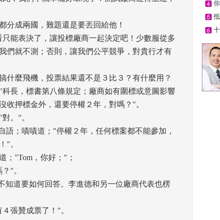
你
抵
都分成兩國，難題還是要丟回給他！ 
十
看只能表決了，讓投標廠商一起決定吧！少數服從多
我們就不測；否則，讓我們公平競爭，對貴行才有
搞什麼飛機，投票結果還不是３比３？有什麼用？ 
"科長，標書第八條規定；廠商如有圍標或意圖影響
沒收押標金外，還要停權２年，對嗎？"。 
對。"。 
喃自語；嘖嘖道；"停權２年，任何標案都不能參加，
"。 
"Tom，你好；"； 
？"。 
，不知道要如何回答。李進德和另一位廠商代表也楞
４張贊成票了！"。 