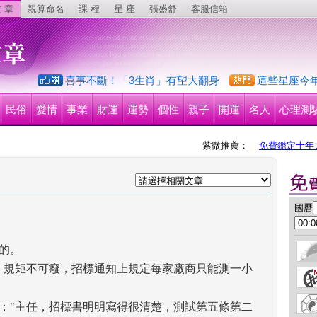
 章
親算命名
課 程
星 座
張盛舒
客服信箱
喜事不斷！「3生肖」有望大翻身
這些星座今
民俗
愛情
事業
財運
運勢
個性
親子
開運
名人
心理測
紫微推薦：
免費鑑定十年
 國曆
。 
，規矩不可癈，招標通知上規定每家廠商只能測一小
；"主任，招標書明明寫得很清楚，測試第五條第二