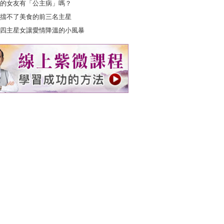
的女友有「公主病」嗎？
擋不了美食的前三名主星
四主星女讓愛情降溫的小風暴