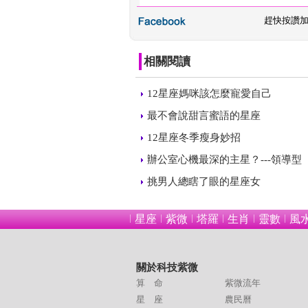
 
趕快按讚
相關閱讀
 
12星座媽咪該怎麼寵愛自己
 
最不會說甜言蜜語的星座
 
12星座冬季瘦身妙招
 
辦公室心機最深的主星？---領導型
 
挑男人總瞎了眼的星座女
星座
紫微
塔羅
生肖
靈數
風
關於科技紫微
算 命
紫微流年
星 座
農民曆