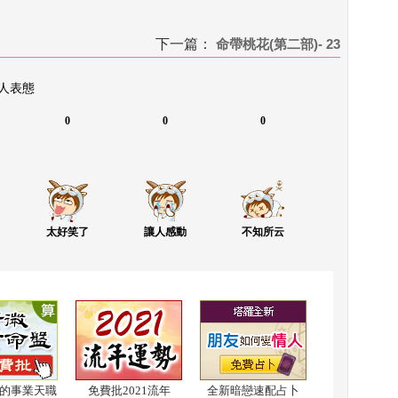
下一篇：
 
命帶桃花(第二部)- 23
 人表態
0
0
0
太好笑了
讓人感動
不知所云
的事業天職
免費批2021流年
全新暗戀速配占卜