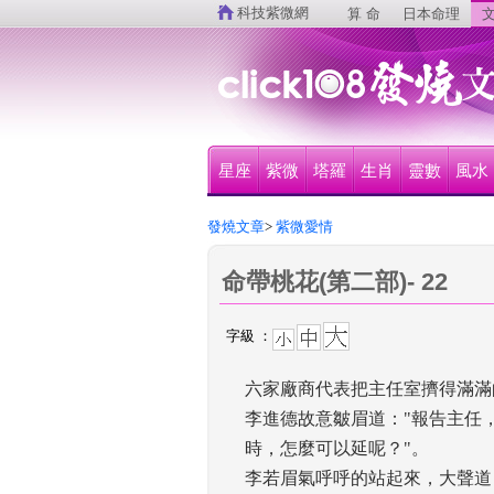
 
科技紫微網
算 命
日本命理
文
星座
紫微
塔羅
生肖
靈數
風水
發燒文章
>
 紫微愛情
命帶桃花(第二部)- 22
字級 ：
六家廠商代表把主任室擠得滿滿的
李進德故意皺眉道："報告主任
時，怎麼可以延呢？"。 
李若眉氣呼呼的站起來，大聲道