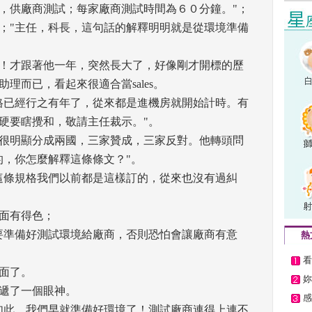
，供廠商測試；每家廠商測試時間為６０分鐘。"； 
；"主任，科長，這句話的解釋明明就是從環境準備
！才跟著他一年，突然長大了，好像剛才開標的歷
而已，看起來很適合當sales。 
格已經行之有年了，從來都是進機房就開始計時。有
硬要瞎攪和，敬請主任裁示。"。 
很明顯分成兩國，三家贊成，三家反對。他轉頭問
，你怎麼解釋這條條文？"。 
這條規格我們以前都是這樣訂的，從來也沒有過糾
面有得色； 
要準備好測試環境給廠商，否則恐怕會讓廠商有意
熱
看
面了。 
妳
遞了一個眼神。 
感
如此，我們早就準備好環境了！測試廠商連得上連不