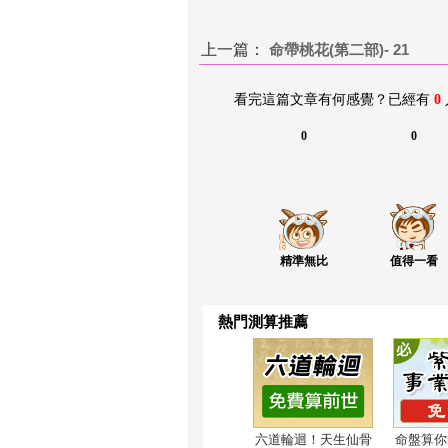
上一篇：
 
 命帶桃花(第二部)- 21
看完這篇文章有何感覺？已經有 
0
0
0
精準無比
值得一看
熱門測算推薦
六道輪迴！天生仙骨
命盤算你