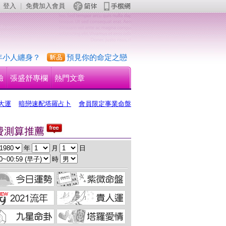
登入
 | 
免費加入會員
 
年小人纏身？
預見你的命定之戀
驗
張盛舒專欄
熱門文章
大運
暗戀速配塔羅占卜
會員限定事業命盤
 年 
 月 
 日
 時 