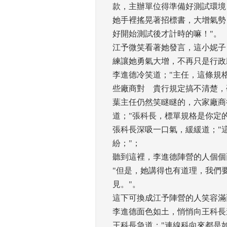
款，主辦單位得準備好測試環境
她手裡搖晃著招標書，大增氣勢
好開始測試後才計時的嘛！"。 
江予微笑看著她發言，這小妮子
練讓她勇氣大增，不再只是行政助理
李進德冷笑道；"主任，這條規
些廠商對 貴行規定搞不清楚，
葉主任仍然笑瞇瞇的，六家廠商
道；"張科長，標單規格是你定的
張科長深吸一口氣，緩緩道；"
紛；"； 
聽到這裡，李進德陣營的人個個
"但是，她講得也有道理，我們
見。"。 
這下可換成江予陣營的人笑容滿
李進德面色如土，悄悄向王科長
王科長急道；"連線科向來都是