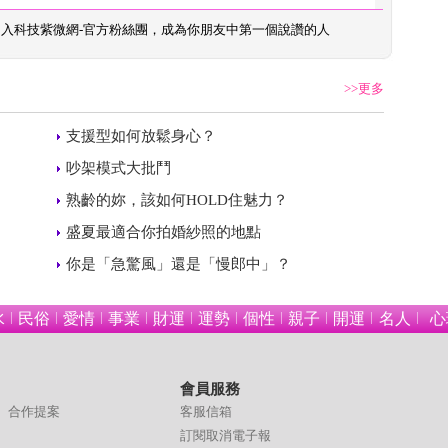
加入
科技紫微網-官方粉絲團
，成為你朋友中第一個說讚的人
>>更多
 
支援型如何放鬆身心？
 
吵架模式大批鬥
 
熟齡的妳，該如何HOLD住魅力？
 
盛夏最適合你拍婚紗照的地點
 
你是「急驚風」還是「慢郎中」？
水
民俗
愛情
事業
財運
運勢
個性
親子
開運
名人
心
會員服務
合作提案
客服信箱
訂閱取消電子報