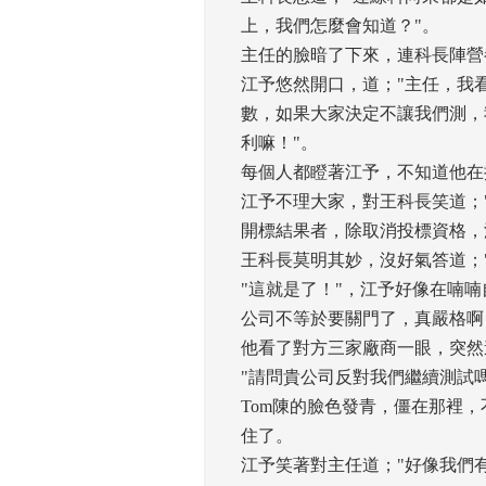
上，我們怎麼會知道？"。 
主任的臉暗了下來，連科長陣營
江予悠然開口，道；"主任，我
數，如果大家決定不讓我們測，
利嘛！"。 
每個人都瞪著江予，不知道他在
江予不理大家，對王科長笑道；
開標結果者，除取消投標資格，
王科長莫明其妙，沒好氣答道；"
"這就是了！"，江予好像在喃
公司不等於要關門了，真嚴格啊！
他看了對方三家廠商一眼，突然道；
"請問貴公司反對我們繼續測試嗎
Tom陳的臉色發青，僵在那裡
住了。 
江予笑著對主任道；"好像我們有