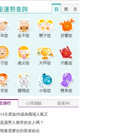
日
周
月
文排行
心理測驗
星座PK
14主星如何成為職場人氣王
是讓男人痛苦的女人嗎？
情最需磨合的星座組合