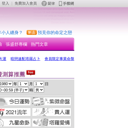
登入
 | 
免費加入會員
 
年小人纏身？
預見你的命定之戀
驗
張盛舒專欄
熱門文章
大運
暗戀速配塔羅占卜
會員限定事業命盤
 年 
 月 
 日
 時 