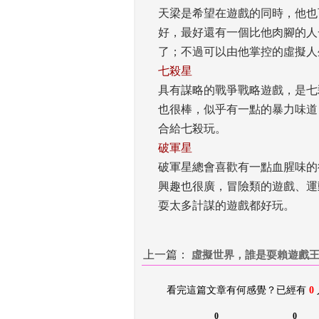
天梁是希望在遊戲的同時，他也
好，最好還有一個比他肉腳的人
了；不過可以由他掌控的虛擬人
七殺星
具有謀略的戰爭戰略遊戲，是七
也很棒，似乎有一點的暴力味道
合給七殺玩。 
破軍星
破軍星總會喜歡有一點血腥味的
興趣也很廣，冒險類的遊戲、運
耍太多計謀的遊戲都好玩。
上一篇：
 
虛擬世界，誰是耍賴遊戲
看完這篇文章有何感覺？已經有 
0
0
0