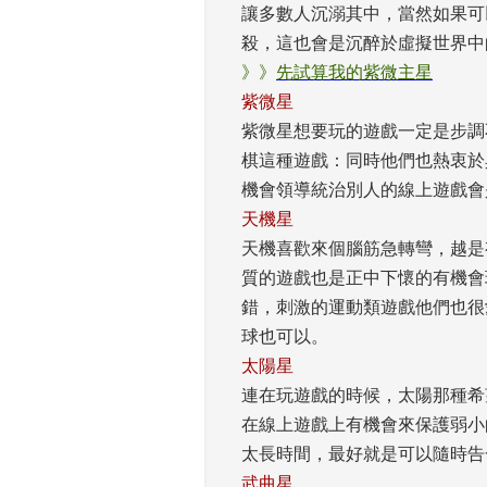
讓多數人沉溺其中，當然如果可
殺，這也會是沉醉於虛擬世界中
》》
先試算我的紫微主星
紫微星
紫微星想要玩的遊戲一定是步調
棋這種遊戲：同時他們也熱衷於
機會領導統治別人的線上遊戲會
天機星
天機喜歡來個腦筋急轉彎，越是
質的遊戲也是正中下懷的有機會
錯，刺激的運動類遊戲他們也很
球也可以。 
太陽星
連在玩遊戲的時候，太陽那種希
在線上遊戲上有機會來保護弱小
太長時間，最好就是可以隨時告
武曲星