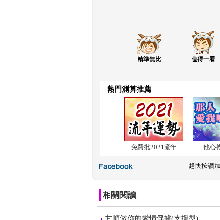
精準無比
值得一看
熱門測算推薦
免費批2021流年
他心
 
趕快按讚
相關閱讀
 
甘願做你的愛情俘擄(支援型)