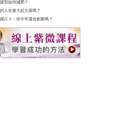
援型如何減肥？
的人生會大起大落嗎？
羅占卜：你今年適合創業嗎？