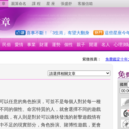
 章
親算命名
課 程
星 座
張盛舒
客服信箱
喜事不斷！「3生肖」有望大翻身
這些星座今
民俗
愛情
事業
財運
運勢
個性
親子
開運
名人
心理測
紫微推薦：
免費鑑定十年
 國曆
可以任意的角色扮演，可並不是每個人對於每一種
不同的個性、命宮特質的人，就會選擇不同的遊戲
遊戲，有人則是對於可以痛快發洩的射擊遊戲情有
中不足的現實部分，角色扮演、賭博性遊戲，更會