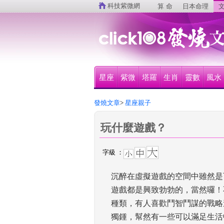
 
科技紫微網
算 命
日本命理
文
星座
紫微
塔羅
生肖
靈數
風水
發燒文章
>
 星座親子
玩什麼遊戲？
字級 ：
沉醉在虛擬遊戲的空間中雖然是
遊戲都是興致勃勃的，當然囉！
種類，有人喜歡鬥智鬥謀的戰略
獨鍾，幫然有一些可以滿足生活