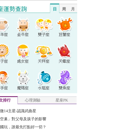
日
周
月
文排行
心理測驗
星座PK
微14主星-認識武曲星
空巢」對父母及孩子的影響
國玩，誰最先打點好一切？