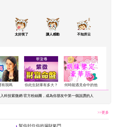
太好笑了
讓人感動
不知所云
裡有我嗎
你此生財庫有多大？
何時能遇見命中的他
加入
科技紫微網-官方粉絲團
，成為你朋友中第一個說讚的人
>>更多
 
幫你封住你的漏財氣門